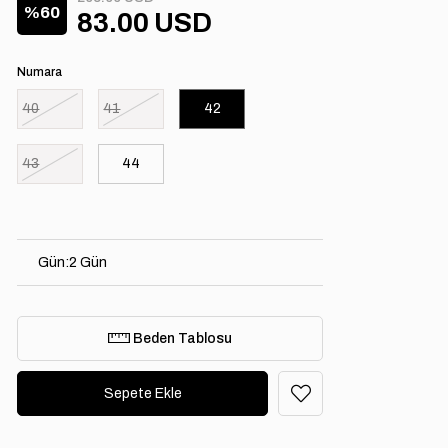
60
83.00 USD
Numara
40
41
42
43
44
Gün
:
2 Gün
Beden Tablosu