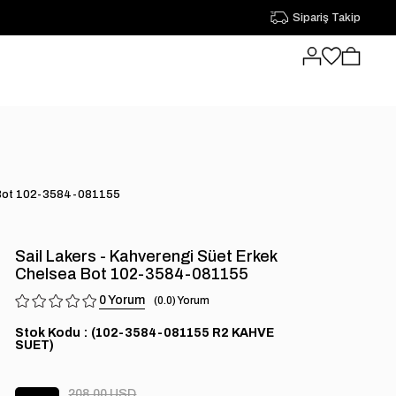
Sipariş Takip
ea Bot 102-3584-081155
Sail Lakers - Kahverengi Süet Erkek
Chelsea Bot 102-3584-081155
0
0.0
Stok Kodu
(102-3584-081155 R2 KAHVE
SUET)
208.00 USD