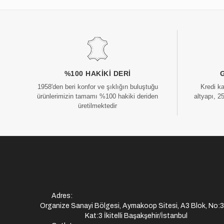
%100 HAKIKI DERI
1958'den beri konfor ve şıklığın buluştuğu
Kredi k
ürünlerimizin tamamı %100 hakiki deriden
altyapı, 2
üretilmektedir
Adres:
Organize Sanayi Bölgesi, Aymakoop Sitesi, A3 Blok, No:
Kat:3 İkitelli Başakşehir/İstanbul