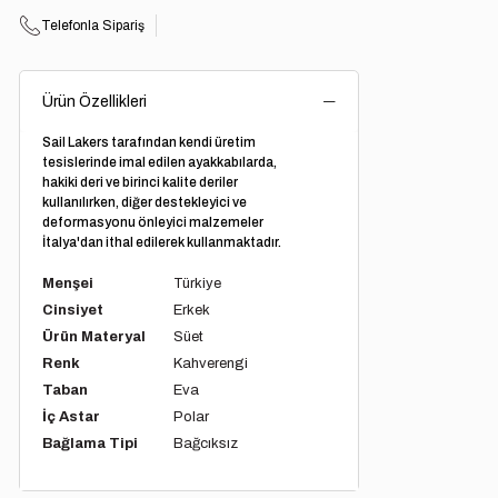
Telefonla Sipariş
Ürün Özellikleri
Sail Lakers tarafından kendi üretim
tesislerinde imal edilen ayakkabılarda,
hakiki deri ve birinci kalite deriler
kullanılırken, diğer destekleyici ve
deformasyonu önleyici malzemeler
İtalya'dan ithal edilerek kullanmaktadır.
Menşei
Türkiye
Cinsiyet
Erkek
Ürün Materyal
Süet
Renk
Kahverengi
Taban
Eva
İç Astar
Polar
Bağlama Tipi
Bağcıksız