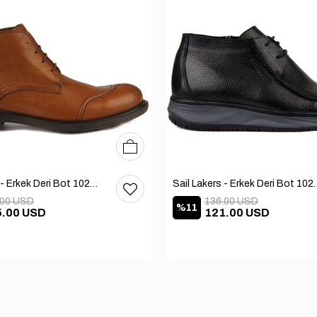
40
41
42
Sail Lakers - Erkek Deri Bot 102-1599-1458
Sail Lakers - Erkek
.00 USD
136.00 USD
%11
5.00 USD
121.00 USD