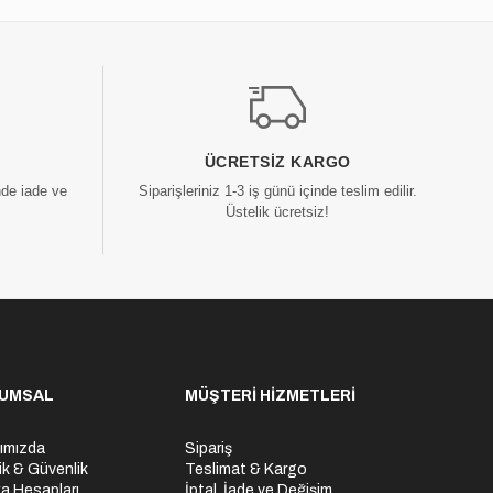
ÜCRETSIZ KARGO
nde iade ve
Siparişleriniz 1-3 iş günü içinde teslim edilir.
Üstelik ücretsiz!
UMSAL
MÜŞTERİ HİZMETLERİ
ımızda
Sipariş
lik & Güvenlik
Teslimat & Kargo
a Hesapları
İptal, İade ve Değişim