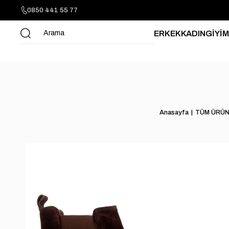
0850 441 55 77
ERKEK
KADIN
GİYİM
Anasayfa
TÜM ÜRÜ