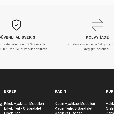
GÜVENLI ALIŞVERIŞ
KOLAY İADE
artı ödemelerinde 100% güvenli
Tüm alışverişlerinizde 14 gün içi
56-bit EV SSL güvenlik sertifikası
değişim garantisi.
ERKEK
KADIN
KUR
Erkek Ayakkabı Modelleri
Kadın Ayakkabı Modelleri
Hakk
301
Erkek Terlik & Sandalet
Kadın Terlik & Sandalet
Gizli
Erkek Bot
Kadın Yaz Botları
Bank