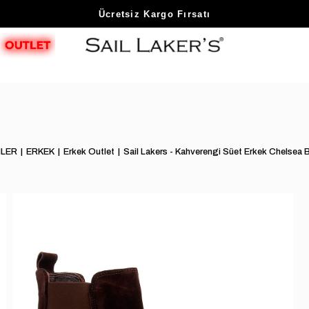
Sezon Sonu Fırsatlarını Keşfet
NLER
ERKEK
Erkek Outlet
Sail Lakers - Kahverengi Süet Erkek Chels