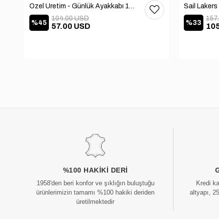
Özel Üretim - Günlük Ayakkabı 101-2630-11473
104.00 USD
157
%45
%33
57.00 USD
10
%100 HAKIKI DERI
1958'den beri konfor ve şıklığın buluştuğu
Kredi k
ürünlerimizin tamamı %100 hakiki deriden
altyapı, 2
üretilmektedir