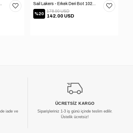
 Deri Bot 102-3168-65390
Sail Lakers - Erkek Deri Bot 102-2868-65390
178.00 USD
%20
%
142.00 USD
ÜCRETSIZ KARGO
nde iade ve
Siparişleriniz 1-3 iş günü içinde teslim edilir.
Üstelik ücretsiz!