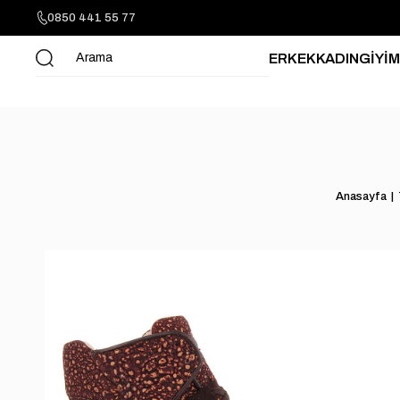
0850 441 55 77
ERKEK
KADIN
GİYİM
Anasayfa