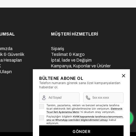
UMSAL
MÜŞTERİ HİZMETLERİ
ımızda
Sipariş
lik & Güvenlik
Teslimat & Kargo
a Hesapları
İptal, İade ve Değişim
K
Kampanya, Kuponlar ve Ürünler
 Ulaşın
Ödeme Seçenekleri
Üyelik İşlemleri
BÜLTENE ABONE OL
Telefon numaranı girerek sana özel kampanyalardan
Yurtdışı Gönderi
haberdar ol.
Tanıtım, pazarlama, reklam ve benzeri amaçlarla tarafıma
ticari elektronik ileti gönderilmesine izin veriyorum.
Elektronik
'ni okudum onay veriyorum.
Ticari İleti Aydınlatma Metni
Paylaştığım bilgilerin
KVKK kapsamında tarafınızca korunmasını,
kabul
sms ve WhatsApp üzerinden bilgilendirmeleri almayı
ediyorum.
GÖNDER