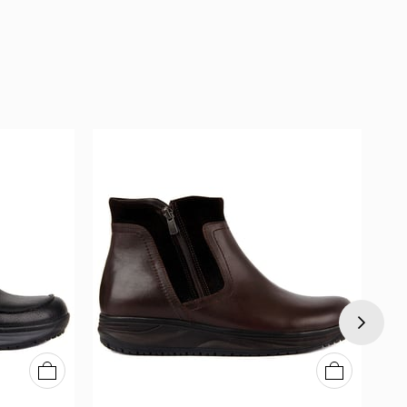
40
41
42
43
44
45
40
41
42
43
44
45