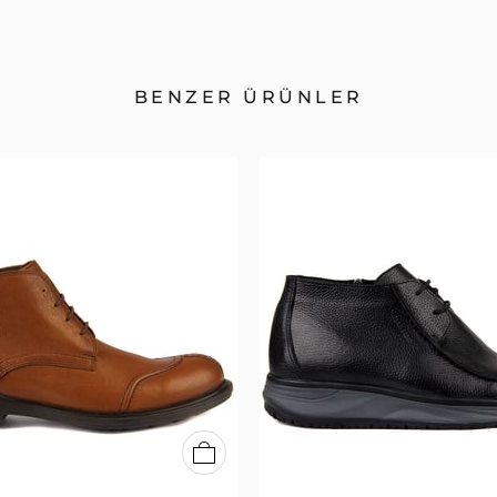
BENZER ÜRÜNLER
40
41
42