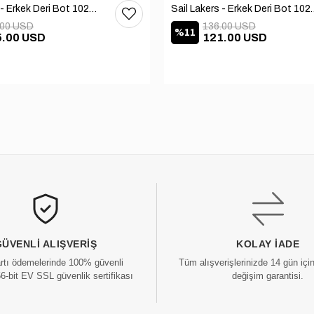
Sail Lakers - Erkek Deri Bot 102-1599-1458
Sail Lakers - Erkek
.00 USD
136.00 USD
%11
5.00 USD
121.00 USD
GÜVENLI ALIŞVERIŞ
KOLAY İADE
artı ödemelerinde 100% güvenli
Tüm alışverişlerinizde 14 gün içi
56-bit EV SSL güvenlik sertifikası
değişim garantisi.