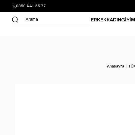
0850 441 55 77
ERKEK
KADIN
GİYİM
Anasayfa
TÜ