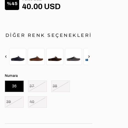
45
40.00 USD
DİĞER RENK SEÇENEKLERİ
‹
›
Numara
36
37
38
39
40