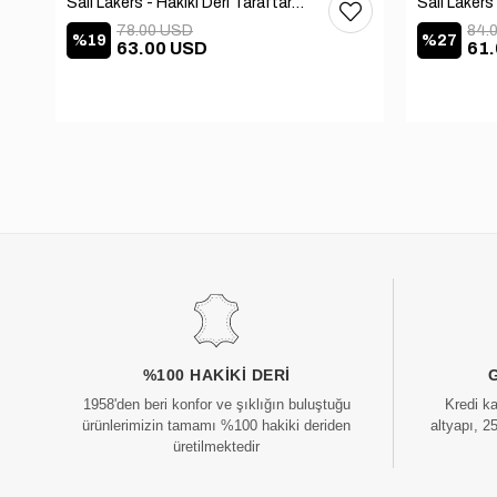
Sail Lakers - Hakiki Deri Taraftar Terliği 109-557-X
78.00 USD
84.
%19
%27
63.00 USD
61
%100 HAKIKI DERI
1958'den beri konfor ve şıklığın buluştuğu
Kredi k
ürünlerimizin tamamı %100 hakiki deriden
altyapı, 2
üretilmektedir