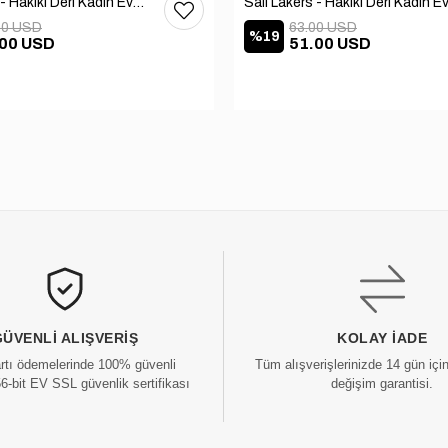
Sail Lakers - Hakiki Deri Kadın Ev Terliği 109-557-X
00 USD
63.00 USD
%19
.00 USD
51.00 USD
GÜVENLI ALIŞVERIŞ
KOLAY İADE
artı ödemelerinde 100% güvenli
Tüm alışverişlerinizde 14 gün içi
56-bit EV SSL güvenlik sertifikası
değişim garantisi.