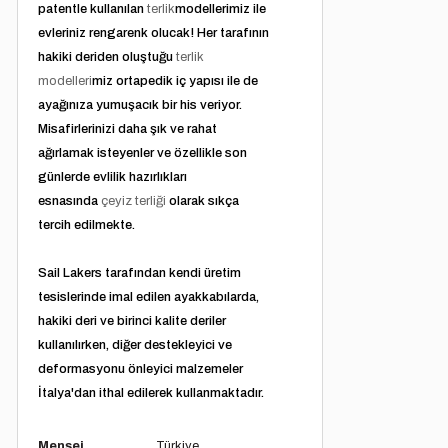
patentle kullanılan
terlik
modellerimiz ile
evleriniz rengarenk olucak! Her tarafının
hakiki deriden oluştuğu
terlik
modelleri
miz ortapedik iç yapısı ile de
ayağınıza yumuşacık bir his veriyor.
Misafirlerinizi daha şık ve rahat
ağırlamak isteyenler ve özellikle son
günlerde evlilik hazırlıkları
esnasında
çeyiz terliği
olarak sıkça
tercih edilmekte.
Sail Lakers tarafından kendi üretim
tesislerinde imal edilen ayakkabılarda,
hakiki deri ve birinci kalite deriler
kullanılırken, diğer destekleyici ve
deformasyonu önleyici malzemeler
İtalya'dan ithal edilerek kullanmaktadır.
Menşei
Türkiye