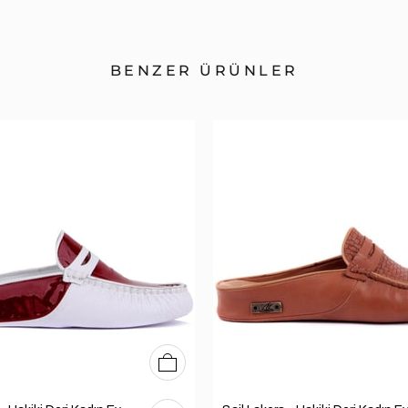
BENZER ÜRÜNLER
36
37
38
39
40