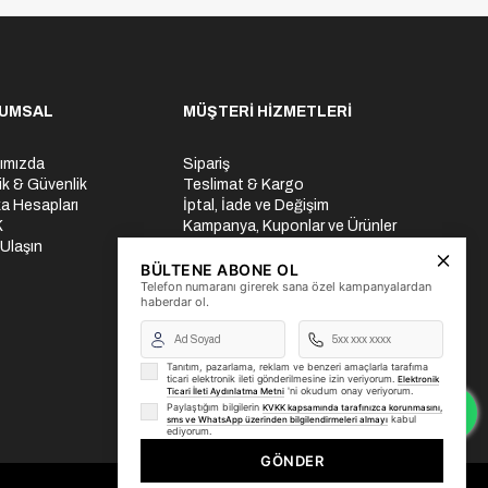
UMSAL
MÜŞTERİ HİZMETLERİ
ımızda
Sipariş
lik & Güvenlik
Teslimat & Kargo
a Hesapları
İptal, İade ve Değişim
K
Kampanya, Kuponlar ve Ürünler
 Ulaşın
Ödeme Seçenekleri
Üyelik İşlemleri
BÜLTENE ABONE OL
Telefon numaranı girerek sana özel kampanyalardan
Yurtdışı Gönderi
haberdar ol.
Tanıtım, pazarlama, reklam ve benzeri amaçlarla tarafıma
ticari elektronik ileti gönderilmesine izin veriyorum.
Elektronik
'ni okudum onay veriyorum.
Ticari İleti Aydınlatma Metni
Paylaştığım bilgilerin
KVKK kapsamında tarafınızca korunmasını,
kabul
sms ve WhatsApp üzerinden bilgilendirmeleri almayı
ediyorum.
GÖNDER