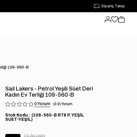
Sipariş Takip
Terliği 109-560-B
Sail Lakers - Petrol Yeşili Süet Deri
Kadın Ev Terliği 109-560-B
0
0.0
Stok Kodu
(109-560-B R78 P.YEŞİL
SUET-YEŞİL)
73.00 USD