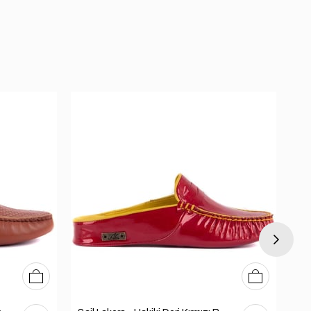
36
37
38
39
40
36
37
38
39
40