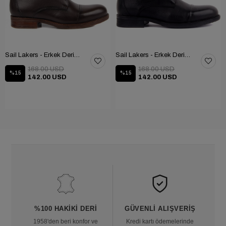
Sail Lakers - Erkek Deri Bot 102-1948-GOL
Sail Lakers - Erkek Deri Bot 102-1948-GOL
168.00 USD
168.00 USD
%15
%15
142.00 USD
142.00 USD
%100 HAKIKI DERI
GÜVENLI ALIŞVERIŞ
1958'den beri konfor ve
Kredi kartı ödemelerinde