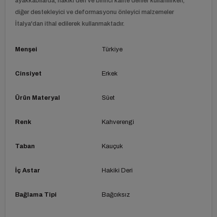
ayakkabılarda, hakiki deri ve birinci kalite deriler kullanılırken,
diğer destekleyici ve deformasyonu önleyici malzemeler
İtalya'dan ithal edilerek kullanmaktadır.
Menşei
Türkiye
Cinsiyet
Erkek
Ürün Materyal
Süet
Renk
Kahverengi
Taban
Kauçuk
İç Astar
Hakiki Deri
Bağlama Tipi
Bağcıksız