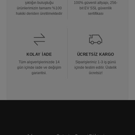
şıklığın buluştuğu
100% güvenli altyapı, 256-
ürünlerimizin tamamı %100
bit EV SSL güvenlik
hakiki deriden üretilmektedir
sertifikası
KOLAY İADE
ÜCRETSIZ KARGO
Tüm alışverişlerinizde 14
Siparişleriniz 1-3 iş günü
gün içinde iade ve değişim
içinde teslim edilir. Üstelik
garantisi.
ücretsiz!