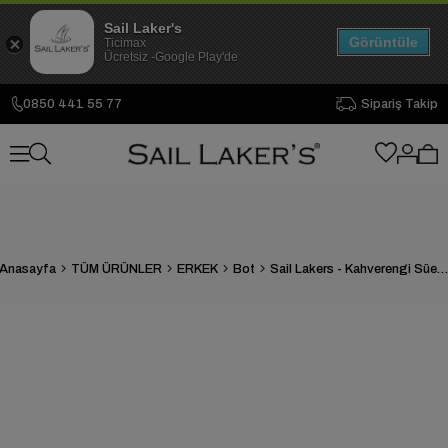
Sail Laker's
Görüntüle
Ticimax
Ücretsiz -Google Play'de
0850 441 55 77
Sipariş Takip
Anasayfa
TÜM ÜRÜNLER
ERKEK
Bot
Sail Lakers - Kahverengi Süet Erkek Bot