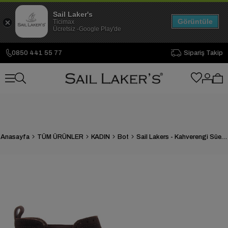
Sail Laker's
Görüntüle
Ticimax
Ücretsiz -Google Play'de
0850 441 55 77
Sipariş Takip
Anasayfa
TÜM ÜRÜNLER
KADIN
Bot
Sail Lakers - Kahverengi Süet Kadın Bot