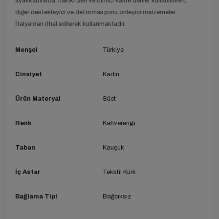
ayakkabılarda, hakiki deri ve birinci kalite deriler kullanılırken,
diğer destekleyici ve deformasyonu önleyici malzemeler
İtalya'dan ithal edilerek kullanmaktadır.
Menşei
Türkiye
Cinsiyet
Kadın
Ürün Materyal
Süet
Renk
Kahverengi
Taban
Kauçuk
İç Astar
Tekstil Kürk
Bağlama Tipi
Bağcıksız