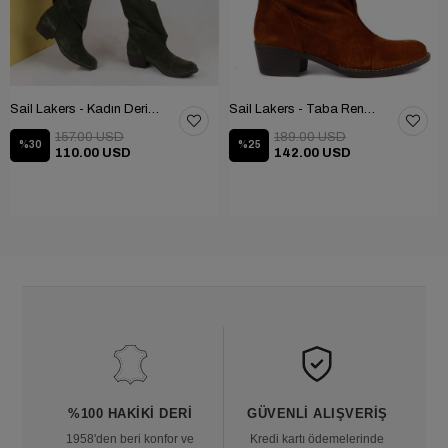
Sail Lakers - Kadın Deri Bot 105-2910-VENUS
Sail Lakers - Taba Rengi Katlanabilir Kadın Deri Bot 105-2910-VENUS
157.00 USD
189.00 USD
%30
%25
110.00 USD
142.00 USD
%100 HAKIKI DERI
GÜVENLI ALIŞVERIŞ
1958'den beri konfor ve
Kredi kartı ödemelerinde