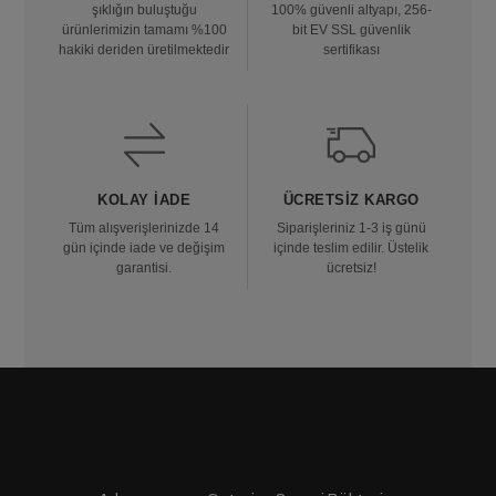
şıklığın buluştuğu
100% güvenli altyapı, 256-
ürünlerimizin tamamı %100
bit EV SSL güvenlik
hakiki deriden üretilmektedir
sertifikası
KOLAY İADE
ÜCRETSIZ KARGO
Tüm alışverişlerinizde 14
Siparişleriniz 1-3 iş günü
gün içinde iade ve değişim
içinde teslim edilir. Üstelik
garantisi.
ücretsiz!