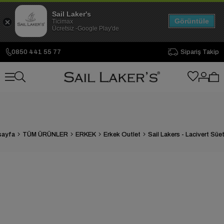
Sail Laker's
Görüntüle
Ticimax
Ücretsiz -Google Play'de
0850 441 55 77
Sipariş Takip
sayfa
TÜM ÜRÜNLER
ERKEK
Erkek Outlet