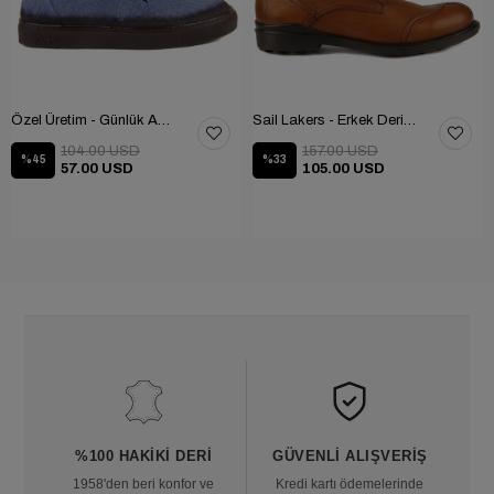
Özel Üretim - Günlük Ayakkabı 101-2630-11473
Sail Lakers - Erkek Deri Bot 102-1599-1458
104.00 USD
157.00 USD
%45
%33
57.00 USD
105.00 USD
%100 HAKIKI DERI
GÜVENLI ALIŞVERIŞ
1958'den beri konfor ve
Kredi kartı ödemelerinde