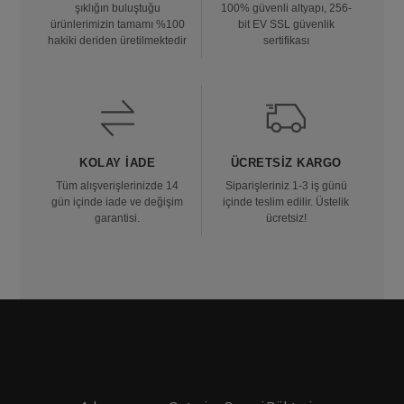
şıklığın buluştuğu
100% güvenli altyapı, 256-
ürünlerimizin tamamı %100
bit EV SSL güvenlik
hakiki deriden üretilmektedir
sertifikası
KOLAY İADE
ÜCRETSIZ KARGO
Tüm alışverişlerinizde 14
Siparişleriniz 1-3 iş günü
gün içinde iade ve değişim
içinde teslim edilir. Üstelik
garantisi.
ücretsiz!