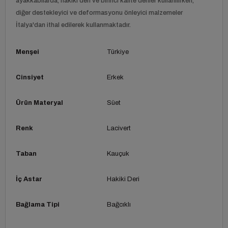
ayakkabılarda, hakiki deri ve birinci kalite deriler kullanılırken,
diğer destekleyici ve deformasyonu önleyici malzemeler
İtalya'dan ithal edilerek kullanmaktadır.
Menşei
Türkiye
Cinsiyet
Erkek
Ürün Materyal
Süet
Renk
Lacivert
Taban
Kauçuk
İç Astar
Hakiki Deri
Bağlama Tipi
Bağcıklı