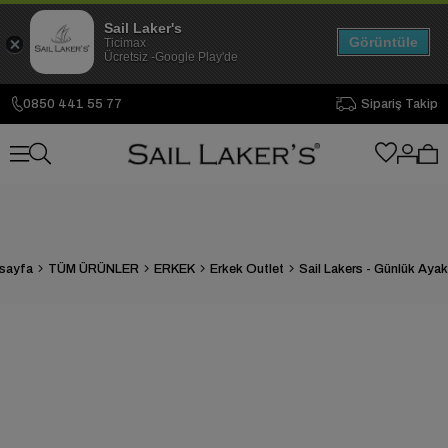
Sail Laker's
Görüntüle
Ticimax
Ücretsiz -Google Play'de
0850 441 55 77
Sipariş Takip
sayfa
TÜM ÜRÜNLER
ERKEK
Erkek Outlet
Sail Lakers - Günlük Aya