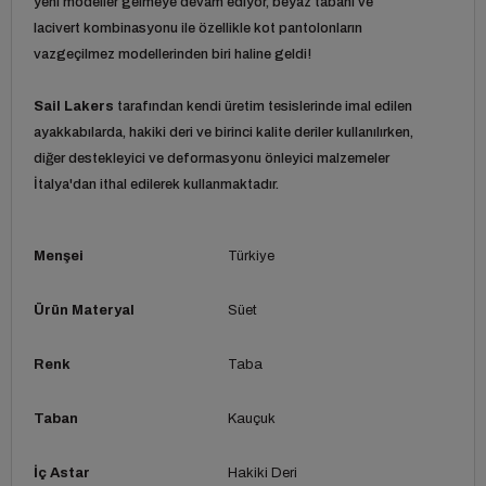
yeni modeller gelmeye devam ediyor, beyaz tabanı ve
lacivert kombinasyonu ile özellikle kot pantolonların
vazgeçilmez modellerinden biri haline geldi!
Sail Lakers
tarafından kendi üretim tesislerinde imal edilen
ayakkabılarda, hakiki deri ve birinci kalite deriler kullanılırken,
diğer destekleyici ve deformasyonu önleyici malzemeler
İtalya'dan ithal edilerek kullanmaktadır.
Menşei
Türkiye
Ürün Materyal
Süet
Renk
Taba
Taban
Kauçuk
İç Astar
Hakiki Deri