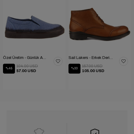
Özel Üretim - Günlük Ayakkabı 101-2630-11473
Sail Lakers - Erkek Deri Bot 102-1599-1458
104.00 USD
157.00 USD
%45
%33
57.00 USD
105.00 USD