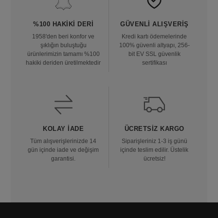
%100 HAKIKI DERI
GÜVENLI ALIŞVERIŞ
1958'den beri konfor ve
Kredi kartı ödemelerinde
şıklığın buluştuğu
100% güvenli altyapı, 256-
ürünlerimizin tamamı %100
bit EV SSL güvenlik
hakiki deriden üretilmektedir
sertifikası
KOLAY İADE
ÜCRETSIZ KARGO
Tüm alışverişlerinizde 14
Siparişleriniz 1-3 iş günü
gün içinde iade ve değişim
içinde teslim edilir. Üstelik
garantisi.
ücretsiz!