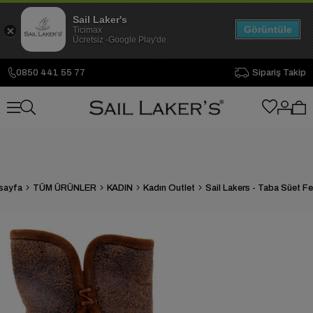
Sail Laker's
Görüntüle
Ticimax
Ücretsiz -Google Play'de
0850 441 55 77
Sipariş Takip
sayfa
TÜM ÜRÜNLER
KADIN
Kadın Outlet