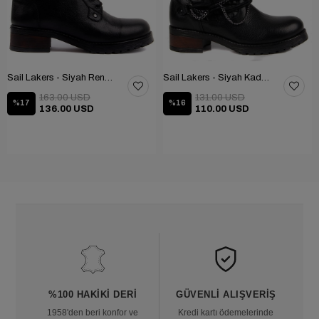
Sail Lakers - Siyah Renk Çubuk Detaylı Bayan Deri Bot 105-516-1520
Sail Lakers - Siyah Kadın Deri Bot 105-936-1520
163.00 USD
131.00 USD
%17
%16
136.00 USD
110.00 USD
%100 HAKIKI DERI
GÜVENLI ALIŞVERIŞ
1958'den beri konfor ve
Kredi kartı ödemelerinde