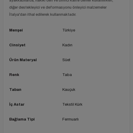
ayakkabılarda, hakiki deri ve birinci kalite deriler kullanılırken,
diğer destekleyici ve deformasyonu önleyici malzemeler
İtalya'dan ithal edilerek kullanmaktadır.
Menşei
Türkiye
Cinsiyet
Kadın
Ürün Materyal
Süet
Renk
Taba
Taban
Kauçuk
İç Astar
Tekstil Kürk
Bağlama Tipi
Fermuarlı