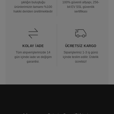
şıklığın buluştuğu
100% güvenli altyapı, 256-
ürünlerimizin tamamı %100
bit EV SSL güvenlik
hakiki deriden üretilmektedir
sertifikası
KOLAY İADE
ÜCRETSIZ KARGO
Tüm alışverişlerinizde 14
Siparişleriniz 1-3 iş günü
gün içinde iade ve değişim
içinde teslim edilir. Üstelik
garantisi.
ücretsiz!