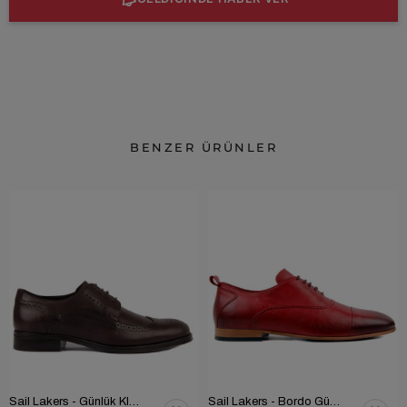
BENZER ÜRÜNLER
Sail Lakers - Günlük Klasik Ayakkabı 101-9604-686
Sail Lakers - Bordo Günlük Ayakkabı 101-3413-11464N