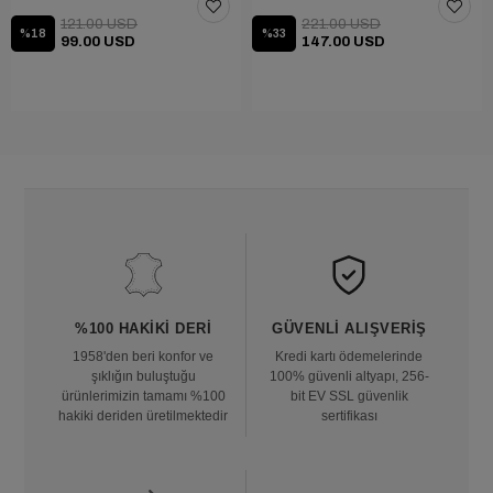
121.00 USD
221.00 USD
%18
%33
99.00 USD
147.00 USD
%100 HAKIKI DERI
GÜVENLI ALIŞVERIŞ
1958'den beri konfor ve
Kredi kartı ödemelerinde
şıklığın buluştuğu
100% güvenli altyapı, 256-
ürünlerimizin tamamı %100
bit EV SSL güvenlik
hakiki deriden üretilmektedir
sertifikası