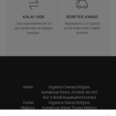
KOLAY İADE
ÜCRETSIZ KARGO
Tüm alışverişlerinizde 14
Siparişleriniz 1-3 iş günü
gün içinde iade ve değişim
içinde teslim edilir. Üstelik
garantisi.
ücretsiz!
Adres:
Organize Sanayi Bölgesi,
Aymakoop Sitesi, A3 Blok, No:301
Kat:3 İkitelli Başakşehir/İstanbul
Outlet
Organize Sanayi Bölgesi,
Mağaza:
Aymakoop Sitesi,Ticaret Merkezi
Gişiri No:13 İkitelli Başakşehir/