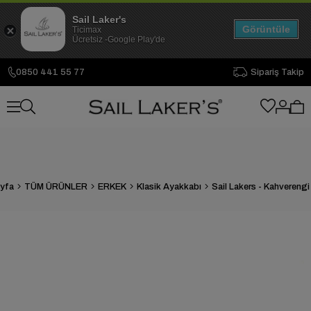
Sail Laker's
Görüntüle
Ticimax
Ücretsiz -Google Play'de
0850 441 55 77
Sipariş Takip
yfa
TÜM ÜRÜNLER
ERKEK
Klasik Ayakkabı