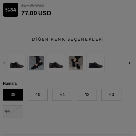
117.00 USD
34
77.00 USD
DİĞER RENK SEÇENEKLERİ
‹
›
Numara
39
40
41
42
43
44