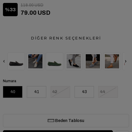
118.00 USD
33
79.00 USD
DİĞER RENK SEÇENEKLERİ
‹
›
Numara
40
41
42
43
44
Beden Tablosu