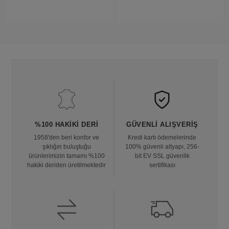
%100 HAKIKI DERI
GÜVENLI ALIŞVERIŞ
1958'den beri konfor ve
Kredi kartı ödemelerinde
şıklığın buluştuğu
100% güvenli altyapı, 256-
ürünlerimizin tamamı %100
bit EV SSL güvenlik
hakiki deriden üretilmektedir
sertifikası