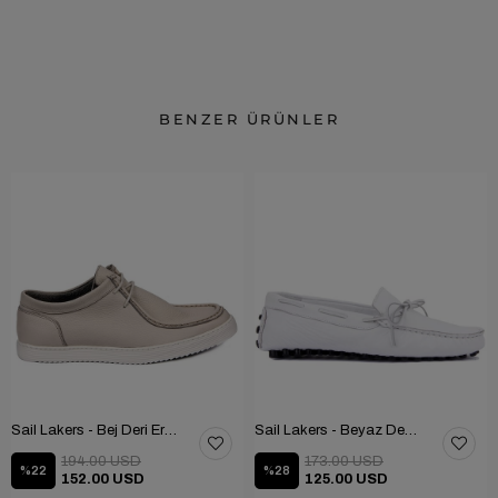
BENZER ÜRÜNLER
Sail Lakers - Bej Deri Erkek Ayakkabı 101-2669-HE84
Sail Lakers - Beyaz Deri Erkek Ayakkabı 101-3791-11169
194.00 USD
173.00 USD
%22
%28
152.00 USD
125.00 USD