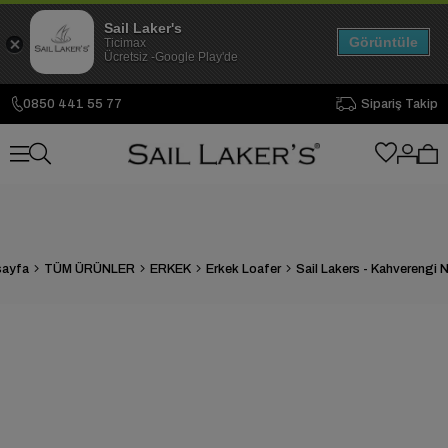
Sail Laker's
Görüntüle
Ticimax
Ücretsiz -Google Play'de
0850 441 55 77
Sipariş Takip
sayfa
TÜM ÜRÜNLER
ERKEK
Erkek Loafer