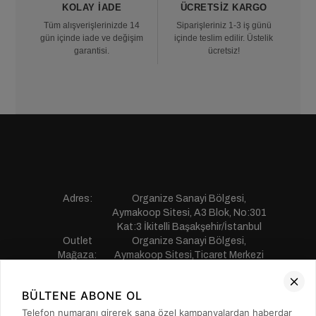
KOLAY İADE
ÜCRETSIZ KARGO
Tüm alışverişlerinizde 14
Siparişleriniz 1-3 iş günü
gün içinde iade ve değişim
içinde teslim edilir. Üstelik
garantisi.
ücretsiz!
Adres:
Organize Sanayi Bölgesi,
Aymakoop Sitesi, A3 Blok, No:301
Kat:3 İkitelli Başakşehir/İstanbul
Outlet
Organize Sanayi Bölgesi,
Mağaza:
Aymakoop Sitesi,Ticaret Merkezi
Gişiri No:13 İkitelli Başakşehir/
İstanbul
BÜLTENE ABONE OL
Telefon:
0850 441 55 77
E-mail:
musterihizmetleri@saillakers.com.tr
Telefon numaranı girerek sana özel kampanyalardan haberdar