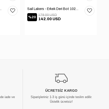
 Deri Bot 102-3168-65390
Sail Lakers - Erkek Deri Bot 102-2868-65390
178.00 USD
%20
%
142.00 USD
ÜCRETSIZ KARGO
nde iade ve
Siparişleriniz 1-3 iş günü içinde teslim edilir.
Üstelik ücretsiz!