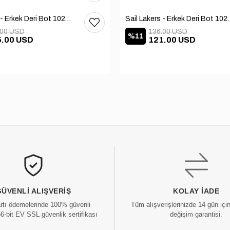
Sail Lakers - Erkek Deri Bot 102-1599-1458
Sail Lakers - Erkek
.00 USD
136.00 USD
%11
5.00 USD
121.00 USD
GÜVENLI ALIŞVERIŞ
KOLAY İADE
artı ödemelerinde 100% güvenli
Tüm alışverişlerinizde 14 gün içi
56-bit EV SSL güvenlik sertifikası
değişim garantisi.