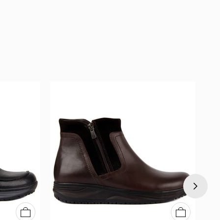
40
41
42
43
44
45
40
41
42
43
44
45