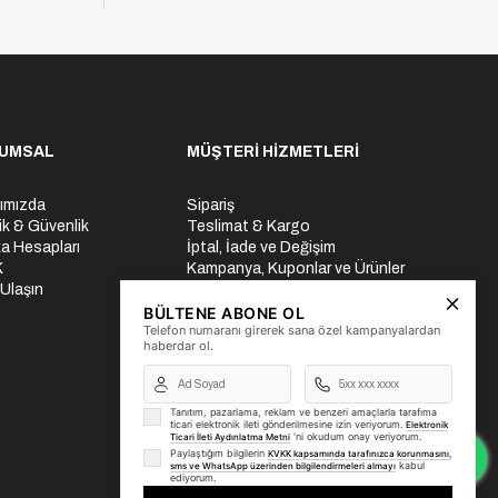
UMSAL
MÜŞTERİ HİZMETLERİ
ımızda
Sipariş
lik & Güvenlik
Teslimat & Kargo
a Hesapları
İptal, İade ve Değişim
K
Kampanya, Kuponlar ve Ürünler
 Ulaşın
Ödeme Seçenekleri
Üyelik İşlemleri
BÜLTENE ABONE OL
Telefon numaranı girerek sana özel kampanyalardan
Yurtdışı Gönderi
haberdar ol.
Tanıtım, pazarlama, reklam ve benzeri amaçlarla tarafıma
ticari elektronik ileti gönderilmesine izin veriyorum.
Elektronik
'ni okudum onay veriyorum.
Ticari İleti Aydınlatma Metni
Paylaştığım bilgilerin
KVKK kapsamında tarafınızca korunmasını,
kabul
sms ve WhatsApp üzerinden bilgilendirmeleri almayı
ediyorum.