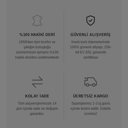
%100 HAKIKI DERI
GÜVENLI ALIŞVERIŞ
1958'den beri konfor ve
Kredi kartı ödemelerinde
şıklığın buluştuğu
100% güvenli altyapı, 256-
ürünlerimizin tamamı %100
bit EV SSL güvenlik
hakiki deriden üretilmektedir
sertifikası
KOLAY İADE
ÜCRETSIZ KARGO
Tüm alışverişlerinizde 14
Siparişleriniz 1-3 iş günü
gün içinde iade ve değişim
içinde teslim edilir. Üstelik
garantisi.
ücretsiz!