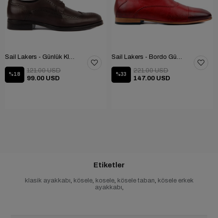
Sail Lakers - Günlük Klasik Ayakkabı 101-9604-686
Sail Lakers - Bordo Günlük Ayakkabı 101-3413-11464N
121.00 USD
221.00 USD
%18
%33
99.00 USD
147.00 USD
Etiketler
klasik ayakkabı
,
kösele
,
kosele
,
kösele taban
,
kösele erkek
ayakkabı
,