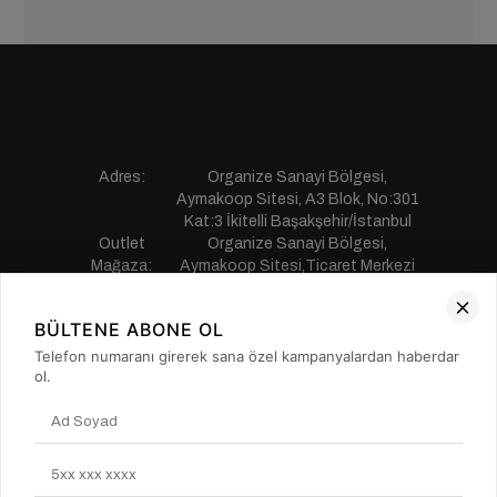
Adres:
Organize Sanayi Bölgesi,
Aymakoop Sitesi, A3 Blok, No:301
Kat:3 İkitelli Başakşehir/İstanbul
Outlet
Organize Sanayi Bölgesi,
Mağaza:
Aymakoop Sitesi,Ticaret Merkezi
Gişiri No:13 İkitelli Başakşehir/
İstanbul
BÜLTENE ABONE OL
Telefon:
0850 441 55 77
E-mail:
musterihizmetleri@saillakers.com.tr
Telefon numaranı girerek sana özel kampanyalardan haberdar
ERKEK
ol.
KADIN
KURUMSAL
MÜŞTERİ HİZMETLERİ