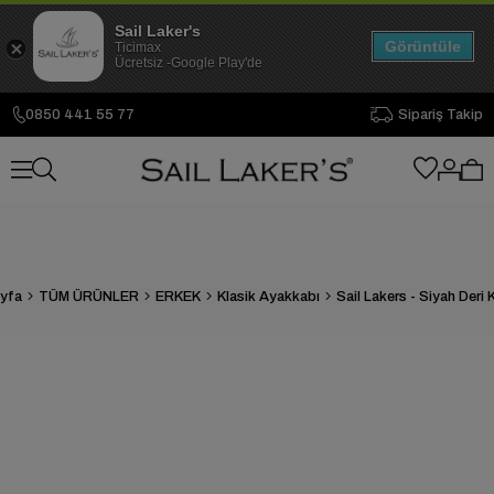
Sail Laker's
Görüntüle
Ticimax
Ücretsiz -Google Play'de
0850 441 55 77
Sipariş Takip
yfa
TÜM ÜRÜNLER
ERKEK
Klasik Ayakkabı