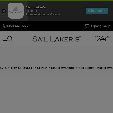
Sail Laker's
Görüntüle
Ticimax
Ücretsiz -Google Play'de
0850 441 55 77
Sipariş Takip
ayfa
TÜM ÜRÜNLER
ERKEK
Klasik Ayakkabı
Sail Lakers - Klasik Ay