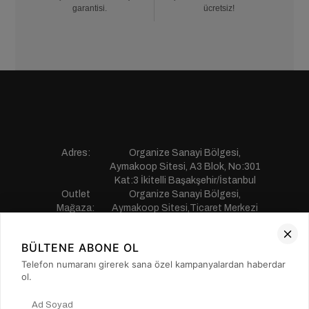
garantisi.
ücretsiz!
Adres:
Organize Sanayi Bölgesi,
Aymakoop Sitesi, A3 Blok, No:301
Kat:3 İkitelli Başakşehir/İstanbul
Outlet
Organize Sanayi Bölgesi,
Mağaza:
Aymakoop Sitesi,Ticaret Merkezi
Gişiri No:13 İkitelli Başakşehir/
İstanbul
BÜLTENE ABONE OL
Telefon:
0850 441 55 77
E-mail:
musterihizmetleri@saillakers.com.tr
Telefon numaranı girerek sana özel kampanyalardan haberdar
ERKEK
ol.
KADIN
KURUMSAL
MÜŞTERİ HİZMETLERİ