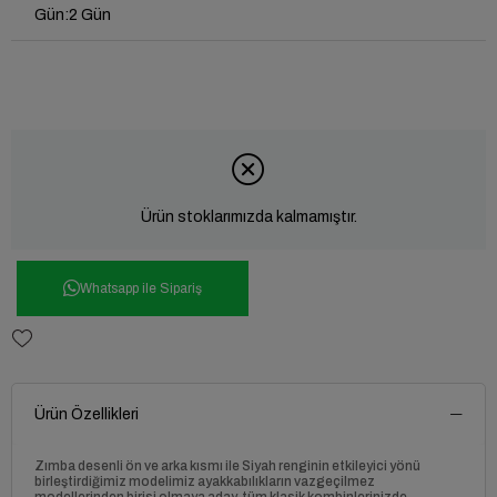
Gün
:
2 Gün
Ürün stoklarımızda kalmamıştır.
Whatsapp ile Sipariş
Ürün Özellikleri
Zımba desenli ön ve arka kısmı ile Siyah renginin etkileyici yönü
birleştirdiğimiz modelimiz ayakkabılıkların vazgeçilmez
modellerinden birisi olmaya aday, tüm klasik kombinlerinizde