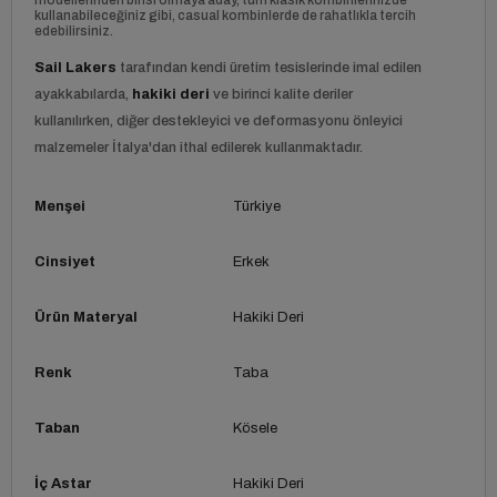
kullanabileceğiniz gibi, casual kombinlerde de rahatlıkla tercih
edebilirsiniz.
Sail Lakers
tarafından kendi üretim tesislerinde imal edilen
ayakkabılarda,
hakiki deri
ve birinci kalite deriler
kullanılırken, diğer destekleyici ve deformasyonu önleyici
malzemeler İtalya'dan ithal edilerek kullanmaktadır.
Menşei
Türkiye
Cinsiyet
Erkek
Ürün Materyal
Hakiki Deri
Renk
Taba
Taban
Kösele
İç Astar
Hakiki Deri