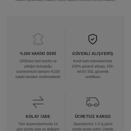
%100 HAKIKI DERI
GÜVENLI ALIŞVERIŞ
1958'den beri konfor ve
Kredi kartı ödemelerinde
şıklığın buluştuğu
100% güvenli altyapı, 256-
ürünlerimizin tamamı %100
bit EV SSL güvenlik
hakiki deriden üretilmektedir
sertifikası
KOLAY İADE
ÜCRETSIZ KARGO
Tüm alışverişlerinizde 14
Siparişleriniz 1-3 iş günü
gün içinde iade ve değişim
içinde teslim edilir. Üstelik