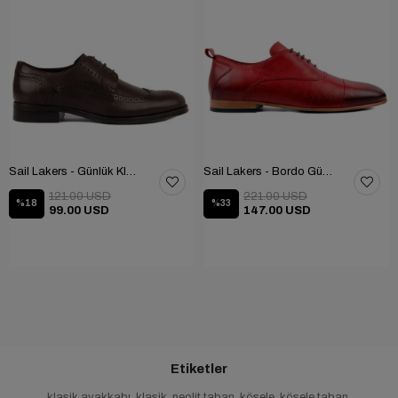
Sail Lakers - Günlük Klasik Ayakkabı 101-9604-686
Sail Lakers - Bordo Günlük Ayakkabı 101-3413-11464N
121.00 USD
221.00 USD
%18
%33
99.00 USD
147.00 USD
Etiketler
klasik ayakkabı
,
klasik
,
neolit taban
,
kösele
,
kösele taban
,