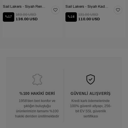
Sail Lakers - Siyah Renk Çubuk Detaylı Bayan Deri Bot 105-516-1520
Sail Lakers - Siyah Kadın Deri Bot 105-936-1520
163.00 USD
131.00 USD
%17
%16
136.00 USD
110.00 USD
%100 HAKIKI DERI
GÜVENLI ALIŞVERIŞ
1958'den beri konfor ve
Kredi kartı ödemelerinde
şıklığın buluştuğu
100% güvenli altyapı, 256-
ürünlerimizin tamamı %100
bit EV SSL güvenlik
hakiki deriden üretilmektedir
sertifikası