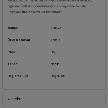
ayakkabılarda, hakiki deri ve birinci kalite deriler kullanılırken,
diğer destekleyici ve deformasyonu önleyici malzemeler
İtalya'dan ithal edilerek kullanmaktadır.
Menşei
Türkiye
Ürün Materyal
Tekstil
Renk
Bej
Taban
Neolit
Bağlama Tipi
Bağcıksız
Yorumlar