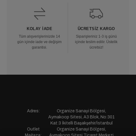
KOLAY İADE
ÜCRETSIZ KARGO
Tüm alışverişlerinizde 14
Siparişleriniz 1-3 iş günü
gün içinde iade ve değişim
içinde teslim edilir. Üstelik
garantisi.
ücretsiz!
Adres:
Organize Sanayi Bölgesi,
Aymakoop Sitesi, A3 Blok, No:301
Kat:3 İkitelli Başakşehir/İstanbul
Outlet
Organize Sanayi Bölgesi,
Mağaza:
Aymakoop Sitesi,Ticaret Merkezi