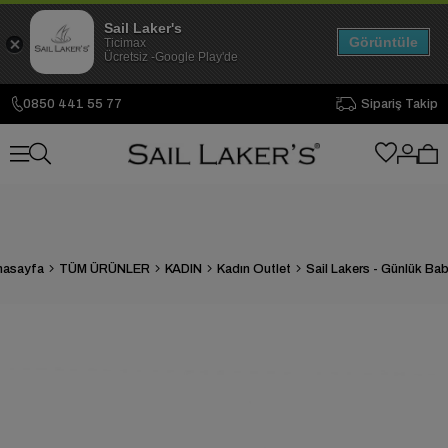
Sail Laker's
Görüntüle
Ticimax
Ücretsiz -Google Play'de
0850 441 55 77
Sipariş Takip
nasayfa
TÜM ÜRÜNLER
KADIN
Kadın Outlet
Sail Lakers - Günlük Ba