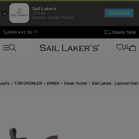
Sail Laker's
Görüntüle
Ticimax
Ücretsiz -Google Play'de
0850 441 55 77
Sipariş Takip
sayfa
TÜM ÜRÜNLER
ERKEK
Erkek Outlet