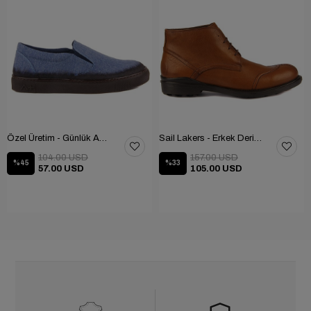
Özel Üretim - Günlük Ayakkabı 101-2630-11473
Sail Lakers - Erkek Deri Bot 102-1599-1458
104.00 USD
157.00 USD
%45
%33
57.00 USD
105.00 USD