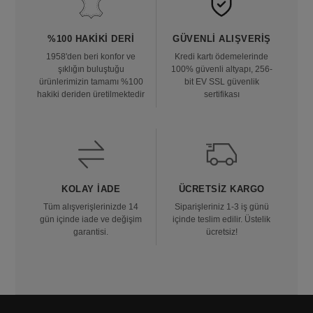
%100 HAKIKI DERI
GÜVENLI ALIŞVERIŞ
1958'den beri konfor ve
Kredi kartı ödemelerinde
şıklığın buluştuğu
100% güvenli altyapı, 256-
ürünlerimizin tamamı %100
bit EV SSL güvenlik
hakiki deriden üretilmektedir
sertifikası
KOLAY İADE
ÜCRETSIZ KARGO
Tüm alışverişlerinizde 14
Siparişleriniz 1-3 iş günü
gün içinde iade ve değişim
içinde teslim edilir. Üstelik
garantisi.
ücretsiz!