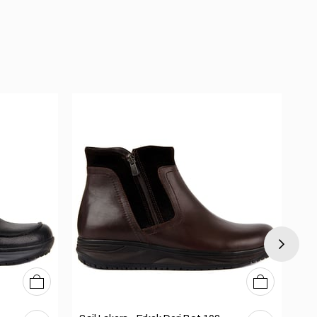
40
41
42
43
44
45
40
41
42
43
44
45