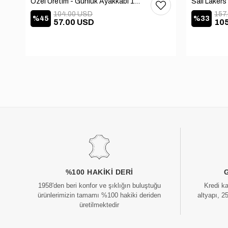
Özel Üretim - Günlük Ayakkabı 101-2630-11473
104.00 USD
157
%45
%33
57.00 USD
10
%100 HAKIKI DERI
1958'den beri konfor ve şıklığın buluştuğu
Kredi k
ürünlerimizin tamamı %100 hakiki deriden
altyapı, 2
üretilmektedir