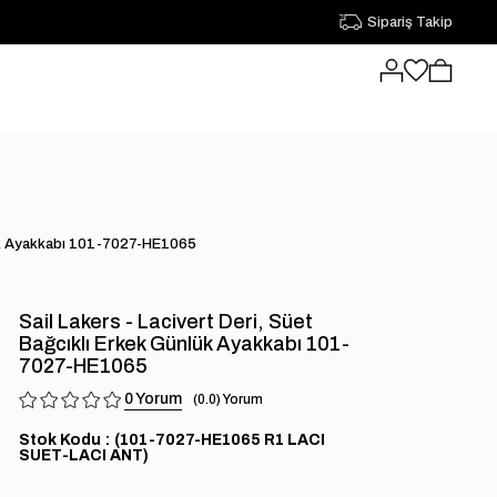
Sipariş Takip
ünlük Ayakkabı 101-7027-HE1065
Sail Lakers - Lacivert Deri, Süet
Bağcıklı Erkek Günlük Ayakkabı 101-
7027-HE1065
0
0.0
Stok Kodu
(101-7027-HE1065 R1 LACI
SUET-LACI ANT)