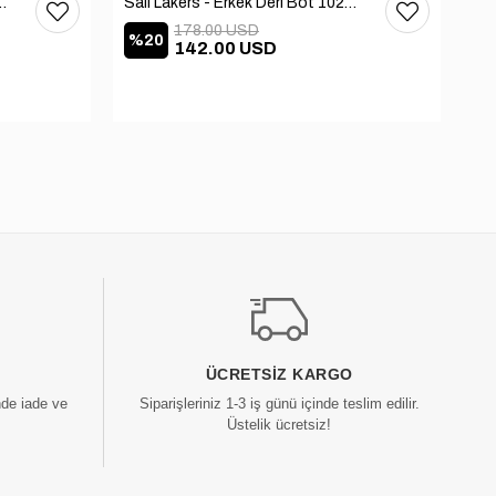
 Deri Bot 102-3168-65390
Sail Lakers - Erkek Deri Bot 102-2868-65390
178.00 USD
%20
%
142.00 USD
ÜCRETSIZ KARGO
nde iade ve
Siparişleriniz 1-3 iş günü içinde teslim edilir.
Üstelik ücretsiz!