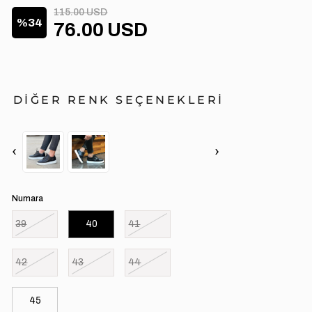
115.00 USD
34
76.00 USD
DİĞER RENK SEÇENEKLERİ
‹
›
Numara
39
40
41
42
43
44
45