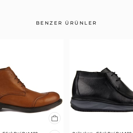
BENZER ÜRÜNLER
40
41
42