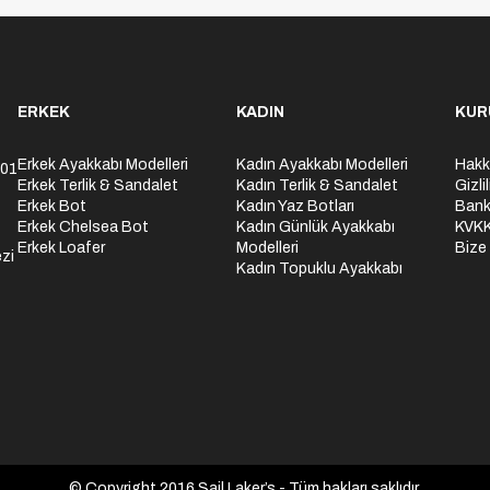
ERKEK
KADIN
KUR
Erkek Ayakkabı Modelleri
Kadın Ayakkabı Modelleri
Hakk
301
Erkek Terlik & Sandalet
Kadın Terlik & Sandalet
Gizli
Erkek Bot
Kadın Yaz Botları
Bank
Erkek Chelsea Bot
Kadın Günlük Ayakkabı
KVK
Erkek Loafer
Modelleri
Bize
zi
Kadın Topuklu Ayakkabı
© Copyright 2016 Sail Laker’s - Tüm hakları saklıdır.