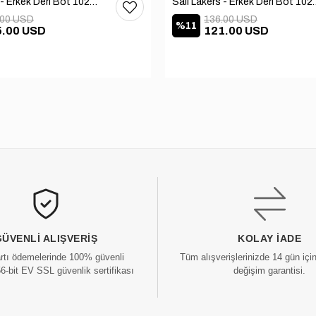
Sail Lakers - Erkek Deri Bot 102-1599-1458
Sail Lakers - Erkek
.00 USD
136.00 USD
%11
5.00 USD
121.00 USD
GÜVENLI ALIŞVERIŞ
KOLAY İADE
artı ödemelerinde 100% güvenli
Tüm alışverişlerinizde 14 gün içi
56-bit EV SSL güvenlik sertifikası
değişim garantisi.