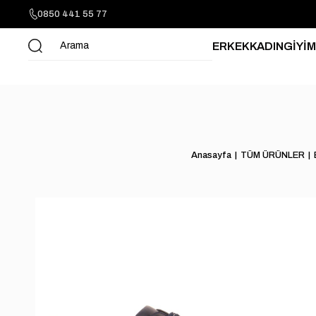
0850 441 55 77
ERKEK
KADIN
GİYİM
Anasayfa
TÜM ÜRÜNLER