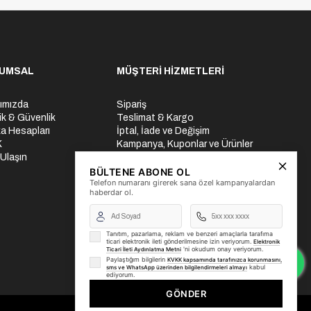
UMSAL
MÜŞTERİ HİZMETLERİ
ımızda
Sipariş
lik & Güvenlik
Teslimat & Kargo
a Hesapları
İptal, İade ve Değişim
K
Kampanya, Kuponlar ve Ürünler
 Ulaşın
Ödeme Seçenekleri
Üyelik İşlemleri
BÜLTENE ABONE OL
Telefon numaranı girerek sana özel kampanyalardan
Yurtdışı Gönderi
haberdar ol.
Tanıtım, pazarlama, reklam ve benzeri amaçlarla tarafıma
ticari elektronik ileti gönderilmesine izin veriyorum.
Elektronik
'ni okudum onay veriyorum.
Ticari İleti Aydınlatma Metni
Paylaştığım bilgilerin
KVKK kapsamında tarafınızca korunmasını,
kabul
sms ve WhatsApp üzerinden bilgilendirmeleri almayı
ediyorum.
GÖNDER