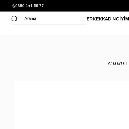
0850 441 55 77
ERKEK
KADIN
GİYİM
Anasayfa