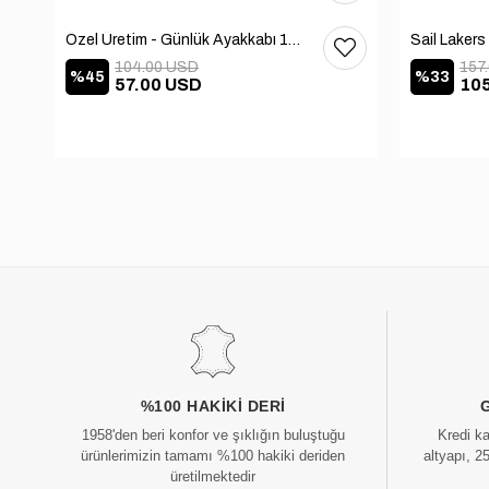
Özel Üretim - Günlük Ayakkabı 101-2630-11473
104.00 USD
157
%45
%33
57.00 USD
10
%100 HAKIKI DERI
1958'den beri konfor ve şıklığın buluştuğu
Kredi k
ürünlerimizin tamamı %100 hakiki deriden
altyapı, 2
üretilmektedir