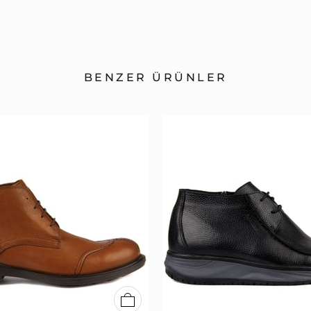
BENZER ÜRÜNLER
40
41
42