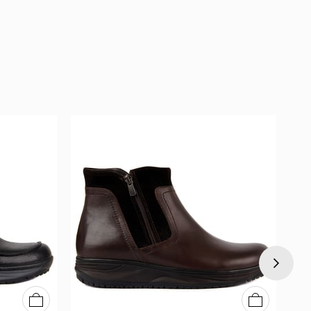
40
41
42
43
44
45
40
41
42
43
44
45