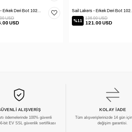
Sail Lakers - Erkek Deri Bot 102-1599-1458
Sail Lakers - Erkek
.00 USD
136.00 USD
%11
5.00 USD
121.00 USD
GÜVENLI ALIŞVERIŞ
KOLAY İADE
artı ödemelerinde 100% güvenli
Tüm alışverişlerinizde 14 gün içi
56-bit EV SSL güvenlik sertifikası
değişim garantisi.