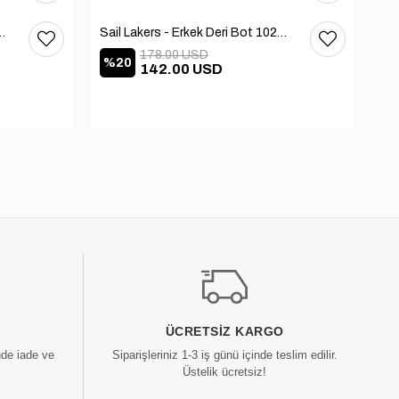
 Deri Bot 102-3168-65390
Sail Lakers - Erkek Deri Bot 102-2868-65390
178.00 USD
%20
%
142.00 USD
ÜCRETSIZ KARGO
nde iade ve
Siparişleriniz 1-3 iş günü içinde teslim edilir.
Üstelik ücretsiz!