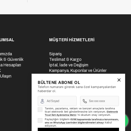
UMSAL
MÜŞTERİ HİZMETLERİ
ımızda
Sipariş
lik & Güvenlik
Teslimat & Kargo
a Hesapları
İptal, İade ve Değişim
K
Kampanya, Kuponlar ve Ürünler
 Ulaşın
Ödeme Seçenekleri
Üyelik İşlemleri
BÜLTENE ABONE OL
Telefon numaranı girerek sana özel kampanyalardan
Yurtdışı Gönderi
haberdar ol.
Tanıtım, pazarlama, reklam ve benzeri amaçlarla tarafıma
ticari elektronik ileti gönderilmesine izin veriyorum.
Elektronik
'ni okudum onay veriyorum.
Ticari İleti Aydınlatma Metni
Paylaştığım bilgilerin
KVKK kapsamında tarafınızca korunmasını,
kabul
sms ve WhatsApp üzerinden bilgilendirmeleri almayı
ediyorum.