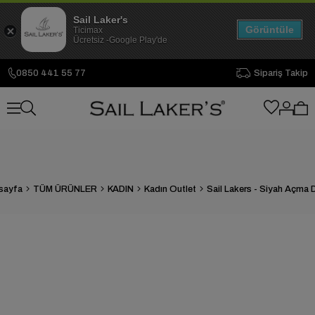
Sail Laker's
Görüntüle
Ticimax
Ücretsiz -Google Play'de
0850 441 55 77
Sipariş Takip
sayfa
TÜM ÜRÜNLER
KADIN
Kadın Outlet