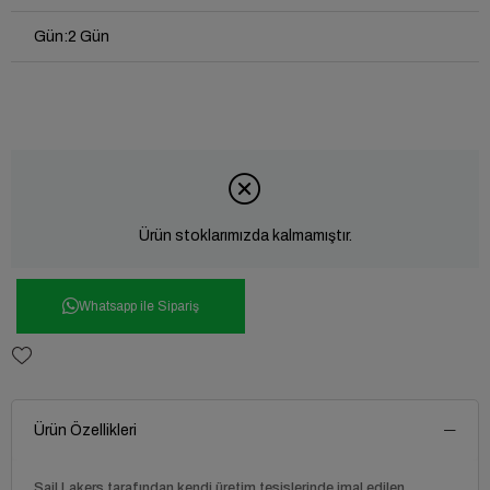
Gün
:
2 Gün
Ürün stoklarımızda kalmamıştır.
Whatsapp ile Sipariş
Ürün Özellikleri
Sail Lakers
tarafından kendi üretim tesislerinde imal edilen