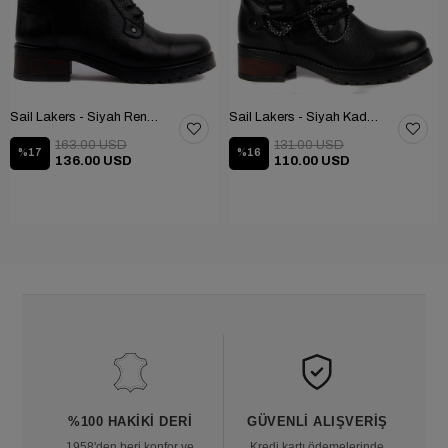
Sail Lakers - Siyah Renk Çubuk Detaylı Bayan Deri Bot 105-516-1520
Sail Lakers - Siyah Kadın Deri Bot 105-936-1520
163.00 USD
131.00 USD
%17
%16
136.00 USD
110.00 USD
%100 HAKIKI DERI
GÜVENLI ALIŞVERIŞ
1958'den beri konfor ve
Kredi kartı ödemelerinde