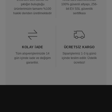
şıklığın buluştuğu
100% güvenli altyapı, 256-
ürünlerimizin tamamı %100
bit EV SSL güvenlik
hakiki deriden üretilmektedir
sertifikası
KOLAY İADE
ÜCRETSIZ KARGO
Tüm alışverişlerinizde 14
Siparişleriniz 1-3 iş günü
gün içinde iade ve değişim
içinde teslim edilir. Üstelik
garantisi.
ücretsiz!