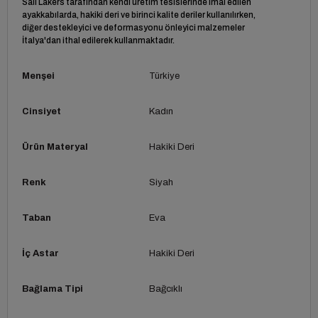
Sail Lakers tarafından kendi üretim tesislerinde imal edilen
ayakkabılarda, hakiki deri ve birinci kalite deriler kullanılırken,
diğer destekleyici ve deformasyonu önleyici malzemeler
İtalya'dan ithal edilerek kullanmaktadır.
Menşei
Türkiye
Cinsiyet
Kadın
Ürün Materyal
Hakiki Deri
Renk
Siyah
Taban
Eva
İç Astar
Hakiki Deri
Bağlama Tipi
Bağcıklı