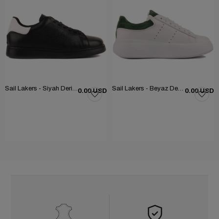
Sail Lakers - Siyah Deri Bağcıklı Kadın Günlük Ayakkabı 104-5036-HE754Z
Sail Lakers - Beyaz Deri, Yeşil Süet Bağcıklı Kadın Günlük Ayakkabı 104-5058-E233
0.00 USD
0.00 USD