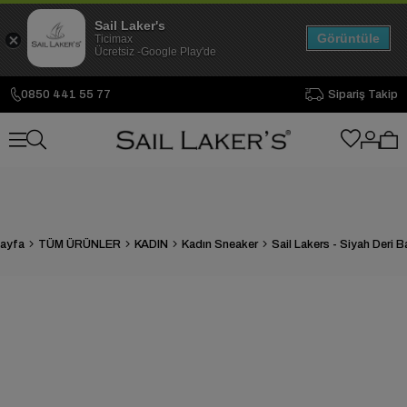
Sail Laker's
Görüntüle
Ticimax
Ücretsiz -Google Play'de
0850 441 55 77
Sipariş Takip
ayfa
TÜM ÜRÜNLER
KADIN
Kadın Sneaker