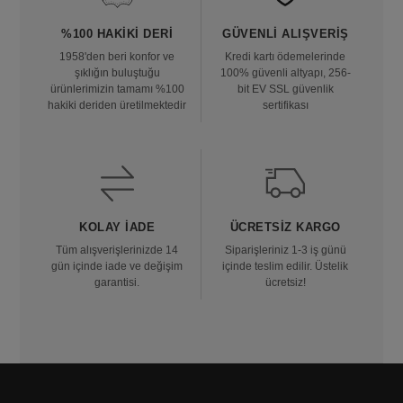
%100 HAKIKI DERI
GÜVENLI ALIŞVERIŞ
1958'den beri konfor ve
Kredi kartı ödemelerinde
şıklığın buluştuğu
100% güvenli altyapı, 256-
ürünlerimizin tamamı %100
bit EV SSL güvenlik
hakiki deriden üretilmektedir
sertifikası
KOLAY İADE
ÜCRETSIZ KARGO
Tüm alışverişlerinizde 14
Siparişleriniz 1-3 iş günü
gün içinde iade ve değişim
içinde teslim edilir. Üstelik
garantisi.
ücretsiz!