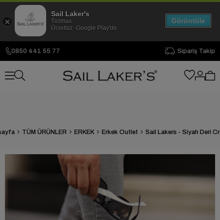
Sail Laker's
Görüntüle
Ticimax
Ücretsiz -Google Play'de
0850 441 55 77
Sipariş Takip
sayfa
TÜM ÜRÜNLER
ERKEK
Erkek Outlet