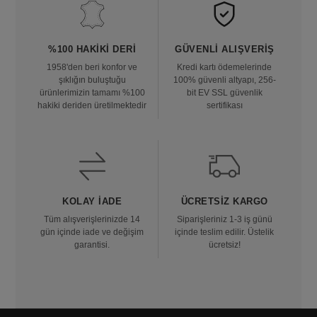
%100 HAKIKI DERI
GÜVENLI ALIŞVERIŞ
1958'den beri konfor ve
Kredi kartı ödemelerinde
şıklığın buluştuğu
100% güvenli altyapı, 256-
ürünlerimizin tamamı %100
bit EV SSL güvenlik
hakiki deriden üretilmektedir
sertifikası
KOLAY İADE
ÜCRETSIZ KARGO
Tüm alışverişlerinizde 14
Siparişleriniz 1-3 iş günü
gün içinde iade ve değişim
içinde teslim edilir. Üstelik
garantisi.
ücretsiz!