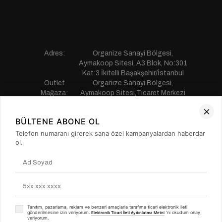
Adres:
Organize Sanayi Bölgesi,
Aymakoop Sitesi, A3 Blok, No:301
Kat:3 İkitelli Başakşehir/İstanbul
Outlet
Organize Sanayi Bölgesi,
Mağaza:
Aymakoop Sitesi,Ticaret Merkezi
Gişiri No:13 İkitelli Başakşehir/
İstanbul
BÜLTENE ABONE OL
Telefon:
0850 441 55 77
E-mail:
musterihizmetleri@saillakers.com.tr
Telefon numaranı girerek sana özel kampanyalardan haberdar
ERKEK
ol.
KADIN
KURUMSAL
MÜŞTERİ HİZMETLERİ
Tanıtım, pazarlama, reklam ve benzeri amaçlarla tarafıma ticari elektronik ileti
gönderilmesine izin veriyorum.
'ni okudum onay
Elektronik Ticari İleti Aydınlatma Metni
veriyorum.
© Copyright 2016 Sail Laker’s - Tüm