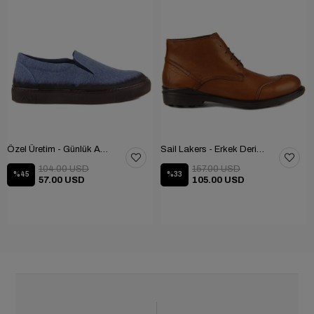
Özel Üretim - Günlük Ayakkabı 101-2630-11473
Sail Lakers - Erkek Deri Bot 102-1599-1458
104.00 USD
157.00 USD
%45
%33
57.00 USD
105.00 USD