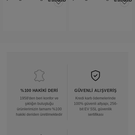
0.00 USD
0.00 USD
%100 HAKIKI DERI
GÜVENLI ALIŞVERIŞ
1958'den beri konfor ve
Kredi kartı ödemelerinde
şıklığın buluştuğu
100% güvenli altyapı, 256-
ürünlerimizin tamamı %100
bit EV SSL güvenlik
hakiki deriden üretilmektedir
sertifikası