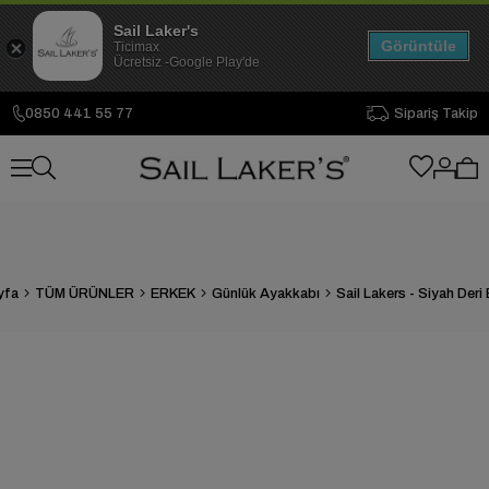
Sail Laker's
Görüntüle
Ticimax
Ücretsiz -Google Play'de
0850 441 55 77
Sipariş Takip
yfa
TÜM ÜRÜNLER
ERKEK
Günlük Ayakkabı