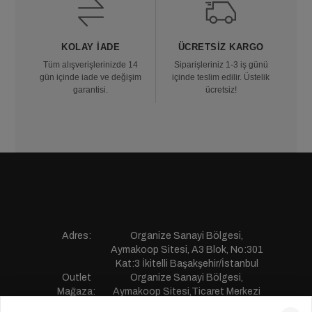
KOLAY İADE
ÜCRETSIZ KARGO
Tüm alışverişlerinizde 14
Siparişleriniz 1-3 iş günü
gün içinde iade ve değişim
içinde teslim edilir. Üstelik
garantisi.
ücretsiz!
Adres:
Organize Sanayi Bölgesi,
Aymakoop Sitesi, A3 Blok, No:301
Kat:3 İkitelli Başakşehir/İstanbul
Outlet
Organize Sanayi Bölgesi,
Mağaza:
Aymakoop Sitesi,Ticaret Merkezi
Gişiri No:13 İkitelli Başakşehir/