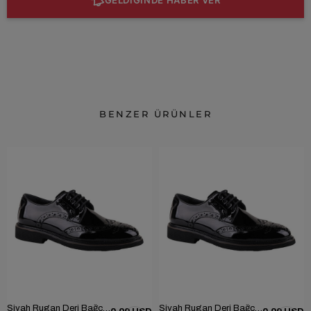
BENZER ÜRÜNLER
Siyah Rugan Deri Bağcıklı Erkek Günlük Ayakkabı 101-1004-GN502
Siyah Rugan Deri Bağcıklı Erkek Günlük Ayakkabı 101-1004-GN502