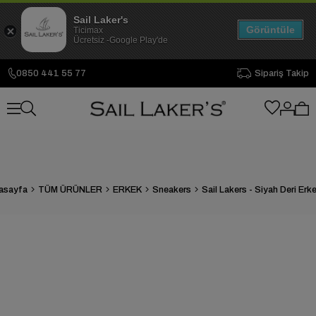
Sail Laker's
Görüntüle
Ticimax
Ücretsiz -Google Play'de
0850 441 55 77
Sipariş Takip
asayfa
TÜM ÜRÜNLER
ERKEK
Sneakers