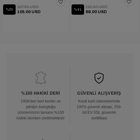
157.00 USD
115.00 USD
%33
%41
105.00 USD
68.00 USD
%100 HAKIKI DERI
GÜVENLI ALIŞVERIŞ
1958'den beri konfor ve
Kredi kartı ödemelerinde
şıklığın buluştuğu
100% güvenli altyapı, 256-
ürünlerimizin tamamı %100
bit EV SSL güvenlik
hakiki deriden üretilmektedir
sertifikası