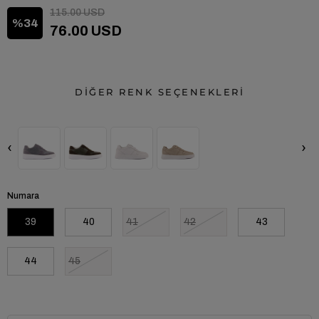
115.00 USD
34
76.00 USD
DİĞER RENK SEÇENEKLERİ
‹
›
Numara
39
40
41
42
43
44
45