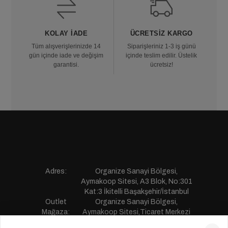
KOLAY İADE
ÜCRETSIZ KARGO
Tüm alışverişlerinizde 14
Siparişleriniz 1-3 iş günü
gün içinde iade ve değişim
içinde teslim edilir. Üstelik
garantisi.
ücretsiz!
Adres:
Organize Sanayi Bölgesi,
Aymakoop Sitesi, A3 Blok, No:301
Kat:3 İkitelli Başakşehir/İstanbul
Outlet
Organize Sanayi Bölgesi,
Mağaza:
Aymakoop Sitesi,Ticaret Merkezi
Gişiri No:13 İkitelli Başakşehir/