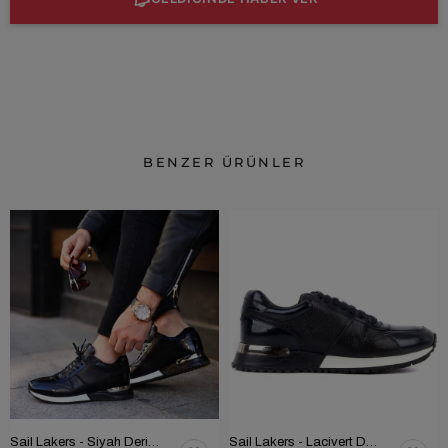
BENZER ÜRÜNLER
Sail Lakers - Siyah Deri Bağcıklı Erkek Günlük Ayakkabı 101-2782-51555
Sail Lakers - Lacivert Deri Bağcıklı Erkek Günlük Ayakkabı 101-2782-51555