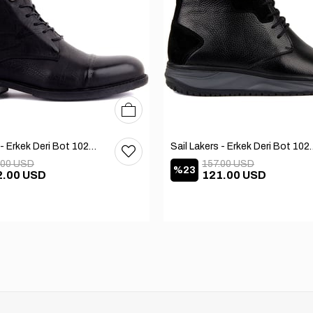
40
41
42
43
44
45
Sail Lakers - Erkek Deri Bot 102-1948-GOL
Sail Lakers - Erkek
.00 USD
157.00 USD
%23
2.00 USD
121.00 USD