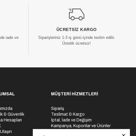
ÜCRETSIZ KARGO
nde iade ve
Siparişleriniz 1-3 iş günü içinde teslim edilir.
Üstelik ücretsiz!
UMSAL
MÜŞTERİ HİZMETLERİ
ımızda
Sipariş
lik & Güvenlik
Teslimat & Kargo
a Hesapları
İptal, İade ve Değişim
K
Kampanya, Kuponlar ve Ürünler
 Ulaşın
Ödeme Seçenekleri