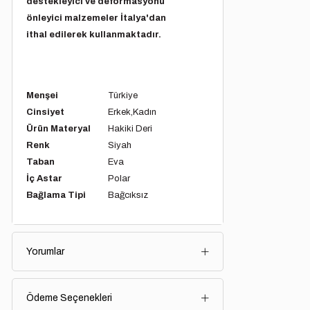
destekleyici ve deformasyonu
önleyici malzemeler İtalya'dan
ithal edilerek kullanmaktadır.
Menşei
Türkiye
Cinsiyet
Erkek
Kadın
Ürün Materyal
Hakiki Deri
Renk
Siyah
Taban
Eva
İç Astar
Polar
Bağlama Tipi
Bağcıksız
Yorumlar
Ödeme Seçenekleri