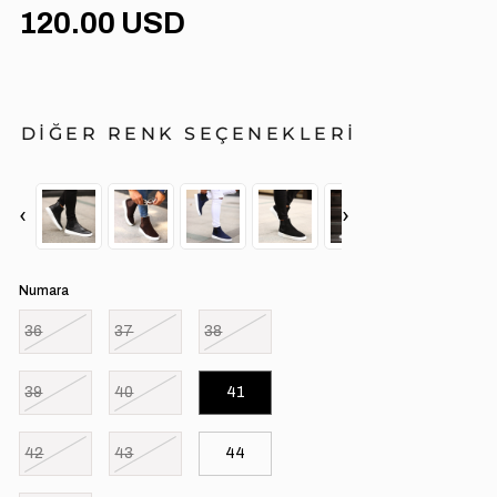
120.00 USD
DİĞER RENK SEÇENEKLERİ
‹
›
Numara
36
37
38
39
40
41
42
43
44