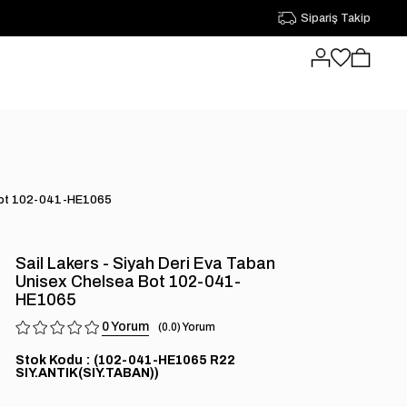
Sipariş Takip
a Bot 102-041-HE1065
Sail Lakers - Siyah Deri Eva Taban
Unisex Chelsea Bot 102-041-
HE1065
0
0.0
Stok Kodu
(102-041-HE1065 R22
SIY.ANTIK(SIY.TABAN))