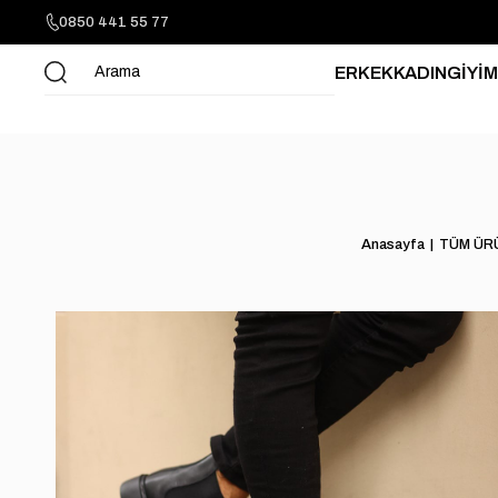
0850 441 55 77
ERKEK
KADIN
GİYİM
Anasayfa
TÜM ÜR