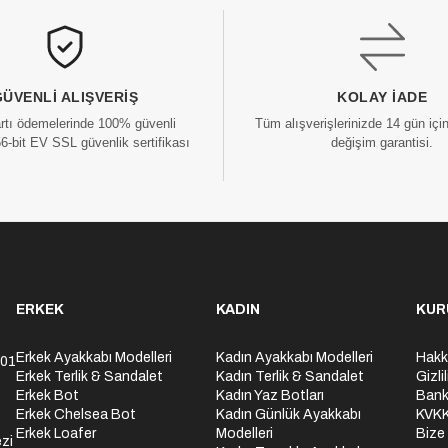
GÜVENLI ALIŞVERIŞ
KOLAY İADE
artı ödemelerinde 100% güvenli
Tüm alışverişlerinizde 14 gün içi
56-bit EV SSL güvenlik sertifikası
değişim garantisi.
ERKEK
KADIN
KUR
Erkek Ayakkabı Modelleri
Kadın Ayakkabı Modelleri
Hakk
301
Erkek Terlik & Sandalet
Kadın Terlik & Sandalet
Gizli
Erkek Bot
Kadın Yaz Botları
Bank
Erkek Chelsea Bot
Kadın Günlük Ayakkabı
KVK
Erkek Loafer
Modelleri
Bize
zi