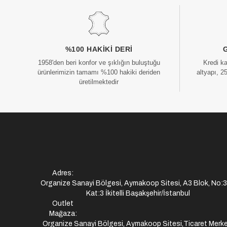
%100 HAKIKI DERI
1958'den beri konfor ve şıklığın buluştuğu
Kredi k
ürünlerimizin tamamı %100 hakiki deriden
altyapı, 2
üretilmektedir
Adres:
Organize Sanayi Bölgesi, Aymakoop Sitesi, A3 Blok, No:
Kat:3 İkitelli Başakşehir/İstanbul
Outlet
Mağaza:
Organize Sanayi Bölgesi, Aymakoop Sitesi,Ticaret Merke