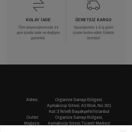
KOLAY İADE
ÜCRETSIZ KARGO
Tüm alışverişlerinizde 14
Siparişleriniz 1-3 iş günü
gün içinde iade ve değişim
içinde teslim edilir. Üstelik
garantisi.
ücretsiz!
Adres:
Organize Sanayi Bölgesi,
Aymakoop Sitesi, A3 Blok, No:301
Kat:3 İkitelli Başakşehir/İstanbul
Outlet
Organize Sanayi Bölgesi,
Mağaza:
Aymakoop Sitesi,Ticaret Merkezi
Gişiri No:13 İkitelli Başakşehir/