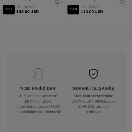
163.00 USD
131.00 USD
%17
%16
136.00 USD
110.00 USD
%100 HAKIKI DERI
GÜVENLI ALIŞVERIŞ
1958'den beri konfor ve
Kredi kartı ödemelerinde
şıklığın buluştuğu
100% güvenli altyapı, 256-
ürünlerimizin tamamı %100
bit EV SSL güvenlik
hakiki deriden üretilmektedir
sertifikası