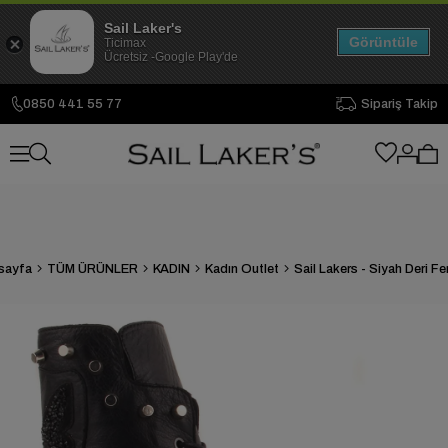
Sail Laker's
Görüntüle
Ticimax
Ücretsiz -Google Play'de
0850 441 55 77
Sipariş Takip
sayfa
TÜM ÜRÜNLER
KADIN
Kadın Outlet