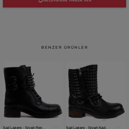
BENZER ÜRÜNLER
Sail Lakers - Siyah Renk Çubuk Detaylı Bayan Deri Bot 105-516-1520
Sail Lakers - Siyah Kadın Deri Bot 105-936-1520