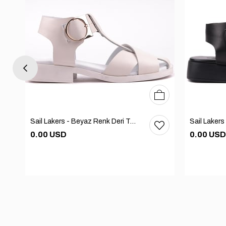
37
38
39
40
36
37
38
39
40
Sail Lakers - Beyaz Renk Deri Tokalı Kadın Sandalet 294-097
0.00 USD
0.00 USD