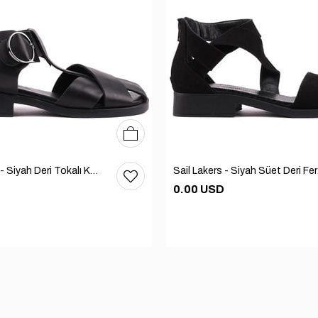
36
37
38
39
40
Sail Lakers - Siyah Deri Tokalı Kadın Sandalet 294-097
Sail 
0.00 USD