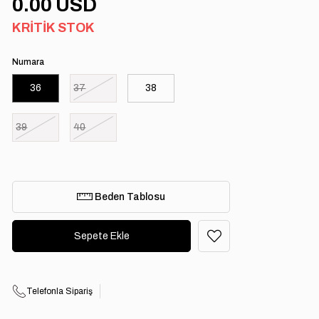
0.00 USD
KRITIK STOK
Numara
36
37
38
39
40
Beden Tablosu
Telefonla Sipariş