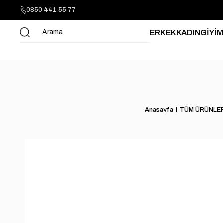
0850 441 55 77
ERKEK
KADIN
GİYİM
Anasayfa
TÜM ÜRÜNLE