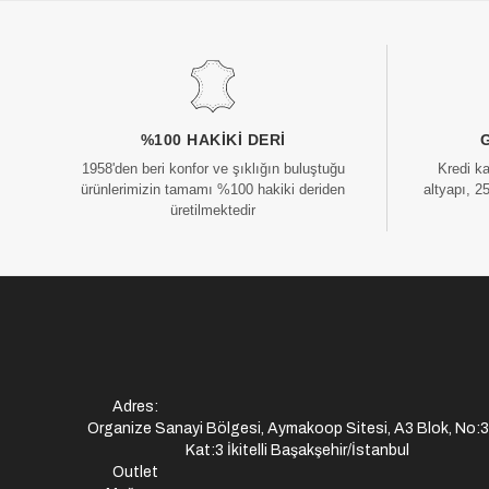
%100 HAKIKI DERI
1958'den beri konfor ve şıklığın buluştuğu
Kredi k
ürünlerimizin tamamı %100 hakiki deriden
altyapı, 2
üretilmektedir
Adres:
Organize Sanayi Bölgesi, Aymakoop Sitesi, A3 Blok, No:
Kat:3 İkitelli Başakşehir/İstanbul
Outlet