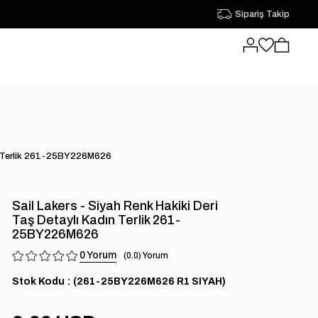
Sipariş Takip
dın Terlik 261-25BY226M626
Sail Lakers - Siyah Renk Hakiki Deri
Taş Detaylı Kadın Terlik 261-
25BY226M626
0
0.0
Stok Kodu
(261-25BY226M626 R1 SIYAH)