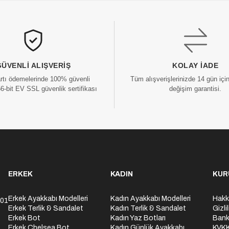
GÜVENLI ALIŞVERIŞ
KOLAY İADE
artı ödemelerinde 100% güvenli
Tüm alışverişlerinizde 14 gün içi
56-bit EV SSL güvenlik sertifikası
değişim garantisi.
ERKEK
KADIN
KUR
Erkek Ayakkabı Modelleri
Kadın Ayakkabı Modelleri
Hakk
301
Erkek Terlik & Sandalet
Kadın Terlik & Sandalet
Gizli
Erkek Bot
Kadın Yaz Botları
Bank
Erkek Chelsea Bot
Kadın Günlük Ayakkabı
KVK