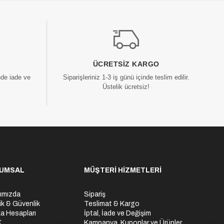
ÜCRETSIZ KARGO
nde iade ve
Siparişleriniz 1-3 iş günü içinde teslim edilir.
Üstelik ücretsiz!
UMSAL
MÜŞTERİ HİZMETLERİ
ımızda
Sipariş
lik & Güvenlik
Teslimat & Kargo
a Hesapları
İptal, İade ve Değişim
K
Kampanya, Kuponlar ve Ürünler