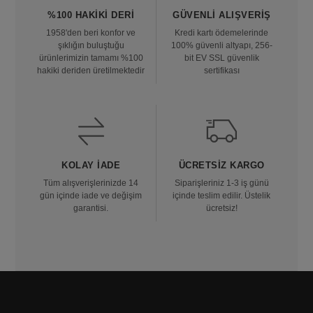
%100 HAKIKI DERI
GÜVENLI ALIŞVERIŞ
1958'den beri konfor ve
Kredi kartı ödemelerinde
şıklığın buluştuğu
100% güvenli altyapı, 256-
ürünlerimizin tamamı %100
bit EV SSL güvenlik
hakiki deriden üretilmektedir
sertifikası
KOLAY İADE
ÜCRETSIZ KARGO
Tüm alışverişlerinizde 14
Siparişleriniz 1-3 iş günü
gün içinde iade ve değişim
içinde teslim edilir. Üstelik
garantisi.
ücretsiz!