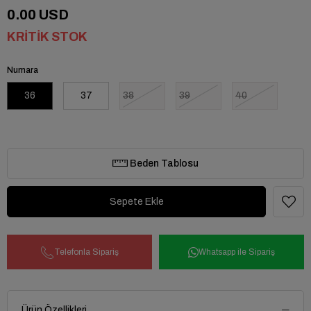
0.00 USD
KRITIK STOK
Numara
36
37
38
39
40
Beden Tablosu
Telefonla Sipariş
Whatsapp ile Sipariş
Ürün Özellikleri