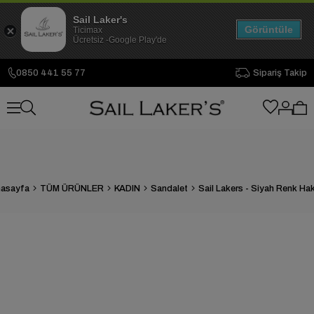
Sail Laker's
Görüntüle
Ticimax
Ücretsiz -Google Play'de
0850 441 55 77
Sipariş Takip
asayfa
TÜM ÜRÜNLER
KADIN
Sandalet