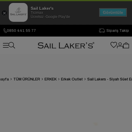
Sail Laker's
Görüntüle
Ticimax
Ücretsiz -Google Play'de
0850 441 55 77
Sipariş Takip
sayfa
TÜM ÜRÜNLER
ERKEK
Erkek Outlet