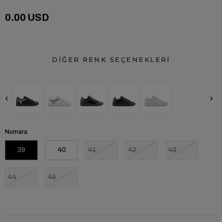
0.00 USD
DİĞER RENK SEÇENEKLERİ
‹
›
Numara
39
40
41
42
43
44
45