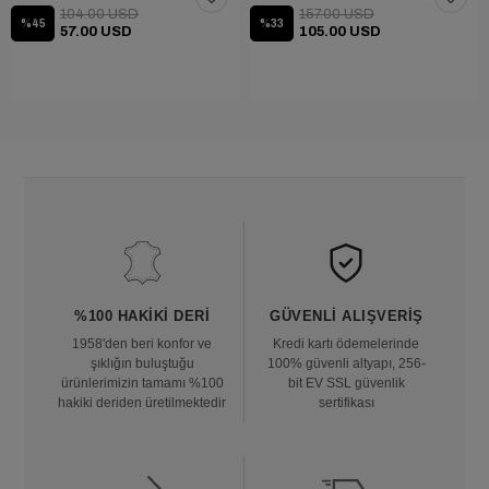
104.00 USD
157.00 USD
%45
%33
57.00 USD
105.00 USD
%100 HAKIKI DERI
GÜVENLI ALIŞVERIŞ
1958'den beri konfor ve
Kredi kartı ödemelerinde
şıklığın buluştuğu
100% güvenli altyapı, 256-
ürünlerimizin tamamı %100
bit EV SSL güvenlik
hakiki deriden üretilmektedir
sertifikası