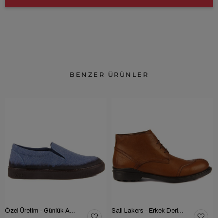
BENZER ÜRÜNLER
Özel Üretim - Günlük Ayakkabı 101-2630-11473
Sail Lakers - Erkek Deri Bot 102-1599-1458