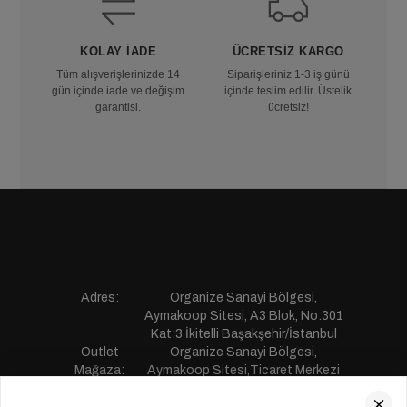
KOLAY İADE
ÜCRETSIZ KARGO
Tüm alışverişlerinizde 14
Siparişleriniz 1-3 iş günü
gün içinde iade ve değişim
içinde teslim edilir. Üstelik
garantisi.
ücretsiz!
Adres:
Organize Sanayi Bölgesi,
Aymakoop Sitesi, A3 Blok, No:301
Kat:3 İkitelli Başakşehir/İstanbul
Outlet
Organize Sanayi Bölgesi,
Mağaza:
Aymakoop Sitesi,Ticaret Merkezi
Gişiri No:13 İkitelli Başakşehir/
İstanbul