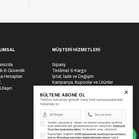
UMSAL
MÜŞTERİ HİZMETLERİ
ımızda
Sipariş
lik & Güvenlik
Teslimat & Kargo
a Hesapları
İptal, İade ve Değişim
K
Kampanya, Kuponlar ve Ürünler
 Ulaşın
Ödeme Seçenekleri
Üyelik İşlemleri
BÜLTENE ABONE OL
Telefon numaranı girerek sana özel kampanyalardan
Yurtdışı Gönderi
haberdar ol.
Tanıtım, pazarlama, reklam ve benzeri amaçlarla tarafıma
ticari elektronik ileti gönderilmesine izin veriyorum.
Elektronik
'ni okudum onay veriyorum.
Ticari İleti Aydınlatma Metni
Paylaştığım bilgilerin
KVKK kapsamında tarafınızca korunmasını,
kabul
sms ve WhatsApp üzerinden bilgilendirmeleri almayı