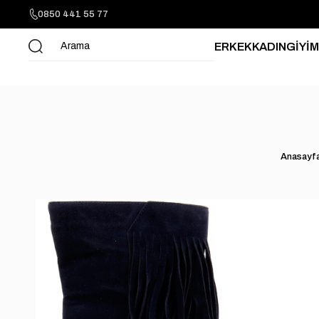
0850 441 55 77
ERKEK
KADIN
GİYİM
Anasayf