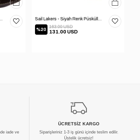
36
37
38
39
40
36
37
38
39
40
 - Kadın Deri Bot 105-2910-VENUS
Sail Lakers - Siyah Renk Püsküllü Kadın Süet Bot 105-2929-VENUS
163.00 USD
%20
%
131.00 USD
ÜCRETSIZ KARGO
nde iade ve
Siparişleriniz 1-3 iş günü içinde teslim edilir.
Üstelik ücretsiz!