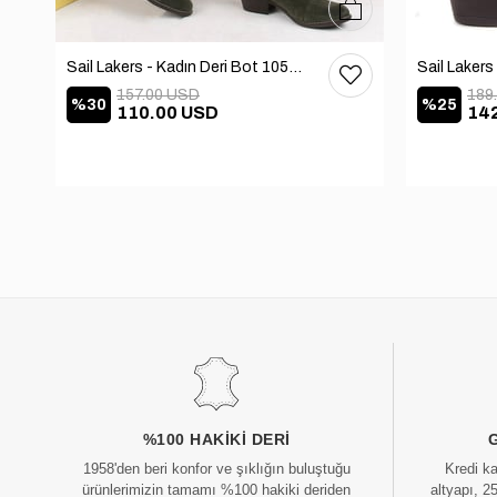
37
38
39
40
36
37
38
39
40
Sail Lakers - Kadın Deri Bot 105-2910-VENUS
157.00 USD
189
%30
%25
110.00 USD
14
%100 HAKIKI DERI
1958'den beri konfor ve şıklığın buluştuğu
Kredi k
ürünlerimizin tamamı %100 hakiki deriden
altyapı, 2