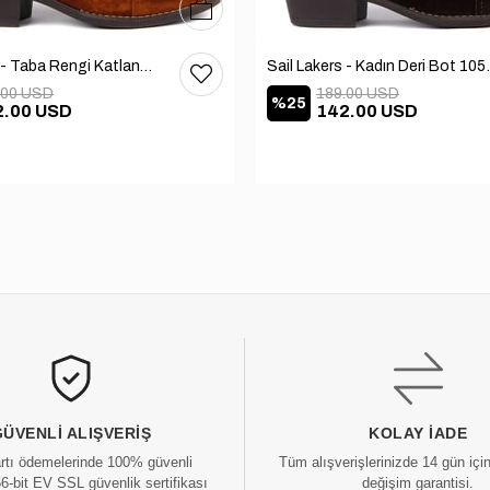
36
37
38
39
40
Sail Lakers - Taba Rengi Katlanabilir Kadın Deri Bot 105-2910-VENUS
Sail Lakers
.00 USD
189.00 USD
%25
2.00 USD
142.00 USD
GÜVENLI ALIŞVERIŞ
KOLAY İADE
artı ödemelerinde 100% güvenli
Tüm alışverişlerinizde 14 gün içi
56-bit EV SSL güvenlik sertifikası
değişim garantisi.