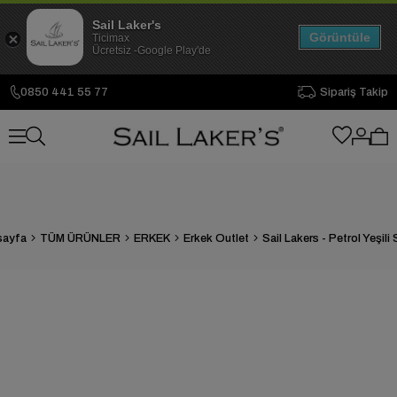
Sail Laker's
Görüntüle
Ticimax
Ücretsiz -Google Play'de
0850 441 55 77
Sipariş Takip
sayfa
TÜM ÜRÜNLER
ERKEK
Erkek Outlet