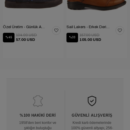
Özel Üretim - Günlük Ayakkabı 101-2630-11473
Sail Lakers - Erkek Deri Bot 102-1599-1458
104.00 USD
157.00 USD
%45
%33
57.00 USD
105.00 USD
%100 HAKIKI DERI
GÜVENLI ALIŞVERIŞ
1958'den beri konfor ve
Kredi kartı ödemelerinde
şıklığın buluştuğu
100% güvenli altyapı, 256-