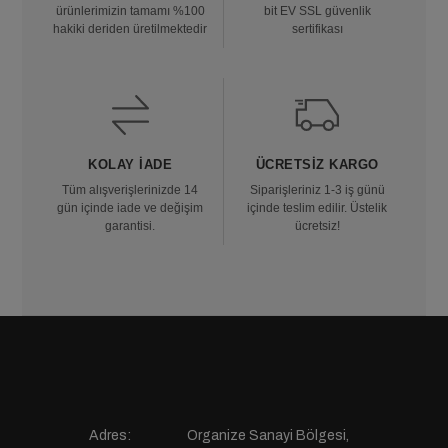
ürünlerimizin tamamı %100
bit EV SSL güvenlik
hakiki deriden üretilmektedir
sertifikası
KOLAY İADE
ÜCRETSIZ KARGO
Tüm alışverişlerinizde 14
Siparişleriniz 1-3 iş günü
gün içinde iade ve değişim
içinde teslim edilir. Üstelik
garantisi.
ücretsiz!
Adres:
Organize Sanayi Bölgesi,