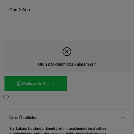
Gün
:
2 Gün
Ürün stoklarımızda kalmamıştır.
Whatsapp ile Sipariş
Ürün Özellikleri
Sail Lakers tarafından kendi üretim tesislerinde imal edilen
ayakkabılarda, hakiki deri ve birinci kalite deriler kullanılırken,