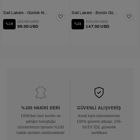
Sail Lakers - Günlük Klasik Ayakkabı 101-9604-686
Sail Lakers - Bordo Günlük Ayakkabı 101-3413-11464N
121.00 USD
221.00 USD
%18
%33
99.00 USD
147.00 USD
%100 HAKIKI DERI
GÜVENLI ALIŞVERIŞ
1958'den beri konfor ve
Kredi kartı ödemelerinde
şıklığın buluştuğu
100% güvenli altyapı, 256-
ürünlerimizin tamamı %100
bit EV SSL güvenlik
hakiki deriden üretilmektedir
sertifikası