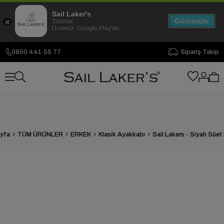
Sail Laker's
Görüntüle
Ticimax
Ücretsiz -Google Play'de
0850 441 55 77
Sipariş Takip
yfa
TÜM ÜRÜNLER
ERKEK
Klasik Ayakkabı