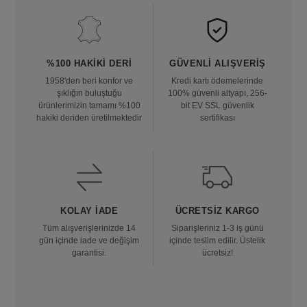
%100 HAKIKI DERI
GÜVENLI ALIŞVERIŞ
1958'den beri konfor ve
Kredi kartı ödemelerinde
şıklığın buluştuğu
100% güvenli altyapı, 256-
ürünlerimizin tamamı %100
bit EV SSL güvenlik
hakiki deriden üretilmektedir
sertifikası
KOLAY İADE
ÜCRETSIZ KARGO
Tüm alışverişlerinizde 14
Siparişleriniz 1-3 iş günü
gün içinde iade ve değişim
içinde teslim edilir. Üstelik
garantisi.
ücretsiz!