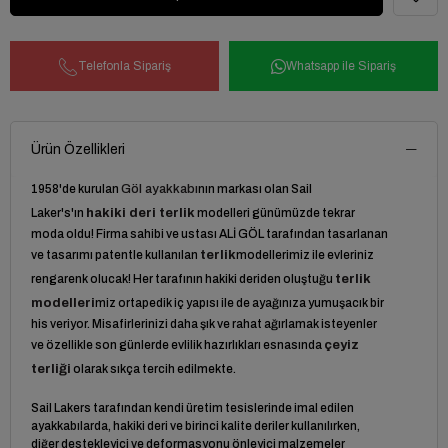
Telefonla Sipariş
Whatsapp ile Sipariş
Ürün Özellikleri
1958'de kurulan
Göl ayakkabı
nın markası olan Sail
Laker's'ın
hakiki deri terlik
modelleri günümüzde tekrar
moda oldu! Firma sahibi ve ustası ALİ GÖL tarafından tasarlanan
ve tasarımı patentle kullanılan
terlik
modellerimiz ile evleriniz
rengarenk olucak! Her tarafının hakiki deriden oluştuğu
terlik
modelleri
miz ortapedik iç yapısı ile de ayağınıza yumuşacık bir
his veriyor. Misafirlerinizi daha şık ve rahat ağırlamak isteyenler
ve özellikle son günlerde evlilik hazırlıkları esnasında
çeyiz
terliği
olarak sıkça tercih edilmekte.
Sail Lakers tarafından kendi üretim tesislerinde imal edilen
ayakkabılarda, hakiki deri ve birinci kalite deriler kullanılırken,
diğer destekleyici ve deformasyonu önleyici malzemeler