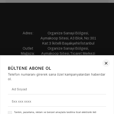
Adres:
Organize Sanayi Bölgesi,
Aymakoop Sitesi, A3 Blok, No:301
Kat:3 İkitelli Başakşehir/İstanbul
Outlet
Organize Sanayi Bölgesi,
Mağaza:
Aymakoop Sitesi,Ticaret Merkezi
Gişiri No:13 İkitelli Başakşehir/
İstanbul
BÜLTENE ABONE OL
Telefon:
0850 441 55 77
E-mail:
musterihizmetleri@saillakers.com.tr
Telefon numaranı girerek sana özel kampanyalardan haberdar
ERKEK
ol.
KADIN
KURUMSAL
MÜŞTERİ HİZMETLERİ
Tanıtım, pazarlama, reklam ve benzeri amaçlarla tarafıma ticari elektronik ileti