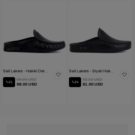
Sail Lakers - Hakiki Deri Ev Terliği 110-547-X
Sail Lakers - Siyah Hakiki Deri TABANLI Ev Terliği (balkon-bahçe) 110-547-RUBBER
99.00 USD
92.00 USD
%31
%34
68.00 USD
61.00 USD