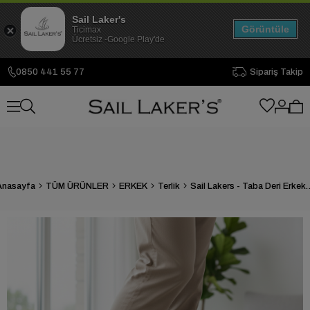
Sail Laker's
Görüntüle
Ticimax
Ücretsiz -Google Play'de
0850 441 55 77
Sipariş Takip
Anasayfa
TÜM ÜRÜNLER
ERKEK
Terlik
Sail Lakers - Taba Deri Erkek 