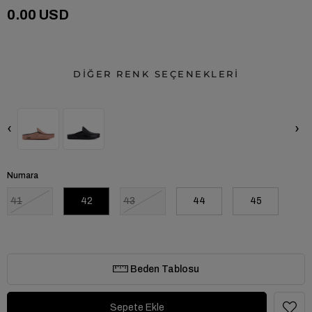
0.00 USD
DİĞER RENK SEÇENEKLERİ
‹
›
Numara
41
42
43
44
45
Beden Tablosu