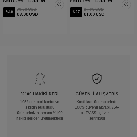
Sail Lakers - Hakiki Deri Taraftar Terliği 109-557-X
Sail Lakers - Hakiki Deri Kadın Ev Terliği 109-557-X
78.00 USD
84.00 USD
%19
%27
63.00 USD
61.00 USD
%100 HAKIKI DERI
GÜVENLI ALIŞVERIŞ
1958'den beri konfor ve
Kredi kartı ödemelerinde
şıklığın buluştuğu
100% güvenli altyapı, 256-
ürünlerimizin tamamı %100
bit EV SSL güvenlik
hakiki deriden üretilmektedir
sertifikası