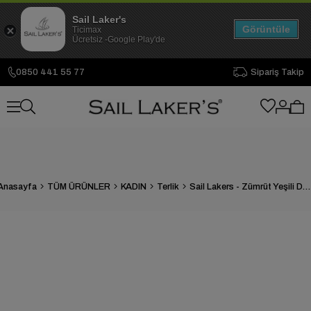
Sail Laker's
Görüntüle
Ticimax
Ücretsiz -Google Play'de
0850 441 55 77
Sipariş Takip
Anasayfa
TÜM ÜRÜNLER
KADIN
Terlik
Sail Lakers - Zümrüt Yeşili Deri Kadın Ev Terliği