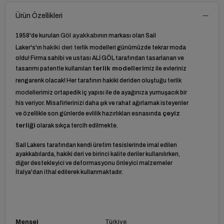
Ürün Özellikleri
1958'de kurulan
Göl ayakkabı
nın markası olan Sail
Laker's'ın
hakiki deri terlik
modelleri günümüzde tekrar moda
oldu! Firma sahibi ve ustası ALİ GÖL tarafından tasarlanan ve
tasarımı patentle kullanılan
terlik
modelleri
miz ile evleriniz
rengarenk olacak! Her tarafının hakiki deriden oluştuğu
terlik
modelleri
miz ortapedik iç yapısı ile de ayağınıza yumuşacık bir
his veriyor. Misafirlerinizi daha şık ve rahat ağırlamak isteyenler
ve özellikle son günlerde evlilik hazırlıkları esnasında
çeyiz
terliği
olarak sıkça tercih edilmekte.
Sail Lakers tarafından kendi üretim tesislerinde imal edilen
ayakkabılarda, hakiki deri ve birinci kalite deriler kullanılırken,
diğer destekleyici ve deformasyonu önleyici malzemeler
İtalya'dan ithal edilerek kullanmaktadır.
Menşei
Türkiye