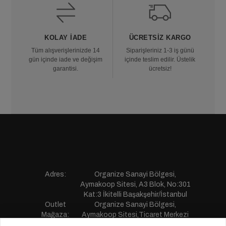
KOLAY İADE
ÜCRETSIZ KARGO
Tüm alışverişlerinizde 14
Siparişleriniz 1-3 iş günü
gün içinde iade ve değişim
içinde teslim edilir. Üstelik
garantisi.
ücretsiz!
Adres:
Organize Sanayi Bölgesi,
Aymakoop Sitesi, A3 Blok, No:301
Kat:3 İkitelli Başakşehir/İstanbul
Outlet
Organize Sanayi Bölgesi,
Mağaza:
Aymakoop Sitesi,Ticaret Merkezi
Gişiri No:13 İkitelli Başakşehir/