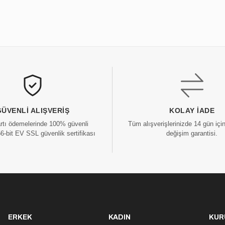
GÜVENLI ALIŞVERIŞ
KOLAY İADE
artı ödemelerinde 100% güvenli
Tüm alışverişlerinizde 14 gün içi
56-bit EV SSL güvenlik sertifikası
değişim garantisi.
ERKEK
KADIN
KUR