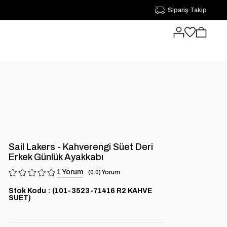
Sipariş Takip
Sail Lakers - Kahverengi Süet Deri
Erkek Günlük Ayakkabı
1
0.0
Stok Kodu
(101-3523-71416 R2 KAHVE
SUET)