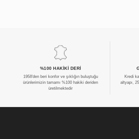
%100 HAKIKI DERI
1958'den beri konfor ve şıklığın buluştuğu
Kredi k
ürünlerimizin tamamı %100 hakiki deriden
altyapı, 2
üretilmektedir