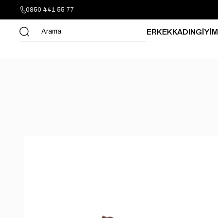
0850 441 55 77
ERKEK
KADIN
GİYİM