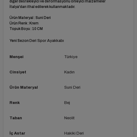
diğer destekleyici ve deformasyonu önleyici malzemeler
İtalya'dan ithal edilerek kullanmaktadır.
Ürün Materyal : Suni Deri
Ürün Renk : Krem
Topuk Boyu : 10 CM
Yeni Sezon
Deri Spor Ayakkabı
Menşei
Türkiye
Cinsiyet
Kadın
Ürün Materyal
Suni Deri
Renk
Bej
Taban
Neolit
İç Astar
Hakiki Deri