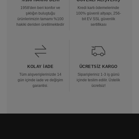
1958'den beri konfor ve
Kredi kartı ödemelerinde
şıklığın buluştuğu
100% güvenli altyapı, 256-
ürünlerimizin tamamı %100
bit EV SSL güvenlik
hakiki deriden üretilmektedir
sertifikası
KOLAY İADE
ÜCRETSIZ KARGO
Tüm alışverişlerinizde 14
Siparişleriniz 1-3 iş günü
gün içinde iade ve değişim
içinde teslim edilir. Üstelik
garantisi.
ücretsiz!