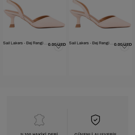
Sail Lakers - Bej Rengi Kumaş Kadın Topuklu Ayakkabı 261-25BY196525
Sail Lakers - Bej Rengi Kumaş Kadın Topuklu Ayakkabı 261-25BY196525
0.00 USD
0.00 USD
%100 HAKIKI DERI
GÜVENLI ALIŞVERIŞ