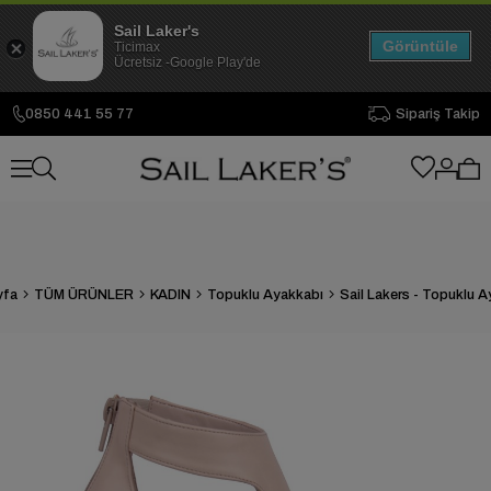
Sail Laker's
Görüntüle
Ticimax
Ücretsiz -Google Play'de
0850 441 55 77
Sipariş Takip
yfa
TÜM ÜRÜNLER
KADIN
Topuklu Ayakkabı