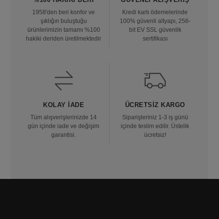
1958'den beri konfor ve
Kredi kartı ödemelerinde
şıklığın buluştuğu
100% güvenli altyapı, 256-
ürünlerimizin tamamı %100
bit EV SSL güvenlik
hakiki deriden üretilmektedir
sertifikası
KOLAY İADE
ÜCRETSIZ KARGO
Tüm alışverişlerinizde 14
Siparişleriniz 1-3 iş günü
gün içinde iade ve değişim
içinde teslim edilir. Üstelik
garantisi.
ücretsiz!