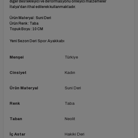
diğer destekleyici ve deformasyonu önleyici malzemeler
İtalya'dan ithal edilerek kullanmaktadır.
Ürün Materyal : Suni Deri
Ürün Renk : Taba
Topuk Boyu : 10 CM
Yeni Sezon
Deri Spor Ayakkabı
Menşei
Türkiye
Cinsiyet
Kadın
Ürün Materyal
Suni Deri
Renk
Taba
Taban
Neolit
İç Astar
Hakiki Deri