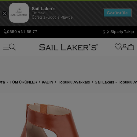
Sail Laker's
Görüntüle
Ticimax
Ücretsiz -Google Play'de
0850 441 55 77
Sipariş Takip
yfa
TÜM ÜRÜNLER
KADIN
Topuklu Ayakkabı