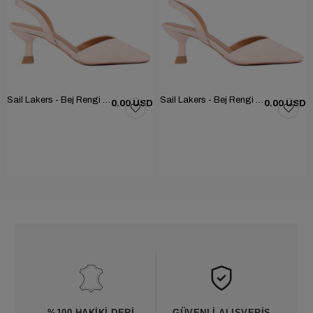
Sail Lakers - Bej Rengi Kumaş Kadın Topuklu Ayakkabı 261-25BY196525
Sail Lakers - Bej Rengi Kumaş Kadın Topuklu Ayakkabı 261-25BY196525
0.00 USD
0.00 USD
%100 HAKIKI DERI
GÜVENLI ALIŞVERIŞ