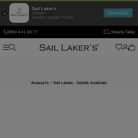
Sail Laker's
Görüntüle
Ticimax
Ücretsiz -Google Play'de
0850 441 55 77
Sipariş Takip
Anasayfa
Sail Lakers - Günlük Ayakkabı