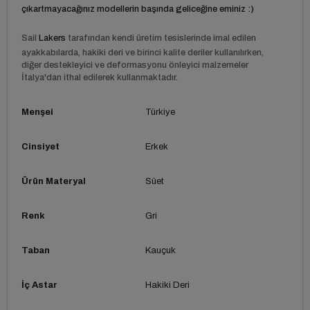
çıkartmayacağınız modellerin başında geliceğine eminiz :)
Sail
Lakers
tarafından kendi üretim tesislerinde imal edilen
ayakkabılarda, hakiki deri ve birinci kalite deriler kullanılırken,
diğer destekleyici ve deformasyonu önleyici malzemeler
İtalya'dan ithal edilerek kullanmaktadır.
Menşei
Türkiye
Cinsiyet
Erkek
Ürün Materyal
Süet
Renk
Gri
Taban
Kauçuk
İç Astar
Hakiki Deri