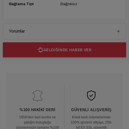
Bağlama Tipi
Bağcıksız
Yorumlar
GELDİĞİNDE HABER VER
%100 HAKIKI DERI
GÜVENLI ALIŞVERIŞ
1958'den beri konfor ve
Kredi kartı ödemelerinde
şıklığın buluştuğu
100% güvenli altyapı, 256-
ürünlerimizin tamamı %100
bit EV SSL güvenlik