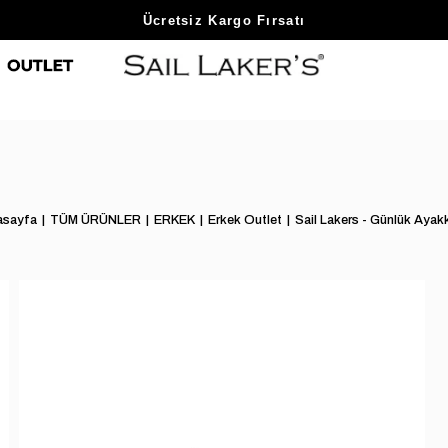
Sezon Sonu Fırsatlarını Keşfet
asayfa
TÜM ÜRÜNLER
ERKEK
Erkek Outlet
Sail Lakers - Günlük Ayak