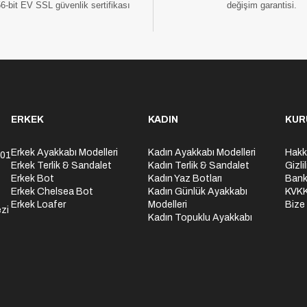
56-bit EV SSL güvenlik sertifikası
değişim garantisi.
ERKEK
KADIN
KUR
Erkek Ayakkabı Modelleri
Kadın Ayakkabı Modelleri
Hakk
301
Erkek Terlik & Sandalet
Kadın Terlik & Sandalet
Gizli
Erkek Bot
Kadın Yaz Botları
Bank
Erkek Chelsea Bot
Kadın Günlük Ayakkabı
KVK
Erkek Loafer
Modelleri
Bize
zi
Kadın Topuklu Ayakkabı