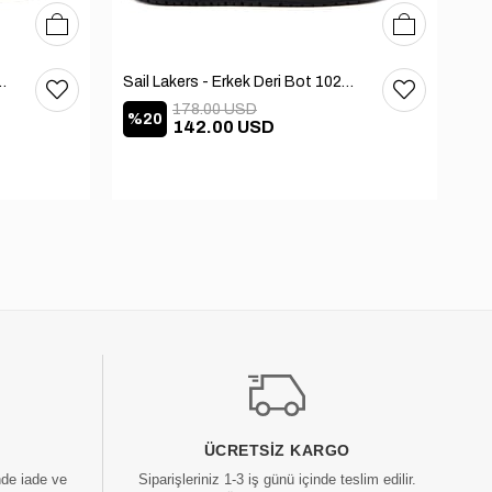
40
41
42
43
44
45
40
41
42
43
44
45
 Deri Bot 102-3168-65390
Sail Lakers - Erkek Deri Bot 102-2868-65390
178.00 USD
%20
%
142.00 USD
ÜCRETSIZ KARGO
nde iade ve
Siparişleriniz 1-3 iş günü içinde teslim edilir.