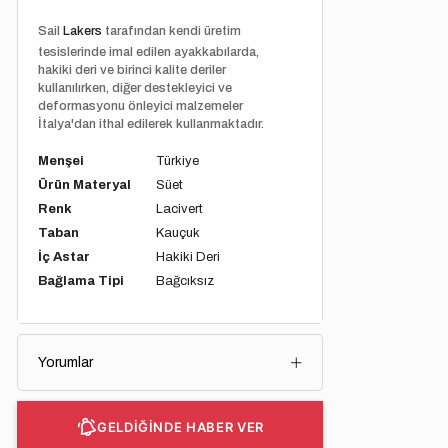
Sail
Lakers
tarafından kendi üretim
tesislerinde imal edilen ayakkabılarda,
hakiki deri ve birinci kalite deriler
kullanılırken, diğer destekleyici ve
deformasyonu önleyici malzemeler
İtalya'dan ithal edilerek kullanmaktadır.
Menşei
Türkiye
Ürün Materyal
Süet
Renk
Lacivert
Taban
Kauçuk
İç Astar
Hakiki Deri
Bağlama Tipi
Bağcıksız
Yorumlar
GELDİĞİNDE HABER VER