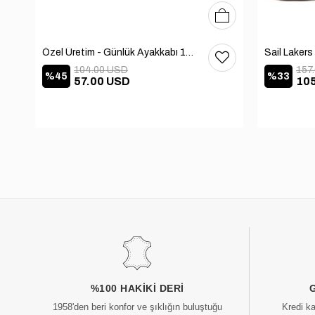
41
42
43
44
40
41
42
43
44
Özel Üretim - Günlük Ayakkabı 101-2630-11473
104.00 USD
157
%45
%33
57.00 USD
10
%100 HAKIKI DERI
1958'den beri konfor ve şıklığın buluştuğu
Kredi k