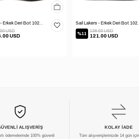
40
41
42
Sail Lakers - Erkek Deri Bot 102-1599-1458
Sail Lakers - Erkek
.00 USD
136.00 USD
%11
5.00 USD
121.00 USD
GÜVENLI ALIŞVERIŞ
KOLAY İADE
artı ödemelerinde 100% güvenli
Tüm alışverişlerinizde 14 gün içi