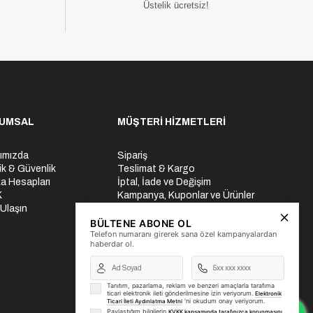
Üstelik ücretsiz!
UMSAL
MÜŞTERİ HİZMETLERİ
ımızda
Sipariş
lik & Güvenlik
Teslimat & Kargo
a Hesapları
İptal, İade ve Değişim
K
Kampanya, Kuponlar ve Ürünler
 Ulaşın
Ödeme Seçenekleri
Üyelik İşlemleri
BÜLTENE ABONE OL
Telefon numaranı girerek sana özel kampanyalardan
Yurtdışı Gönderi
haberdar ol.
Tanıtım, pazarlama, reklam ve benzeri amaçlarla tarafıma
ticari elektronik ileti gönderilmesine izin veriyorum.
Elektronik
'ni okudum onay veriyorum.
Ticari İleti Aydınlatma Metni
Paylaştığım bilgilerin
KVKK kapsamında tarafınızca korunmasını,