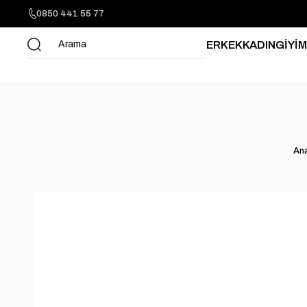
0850 441 55 77
ERKEK
KADIN
GİYİM
An