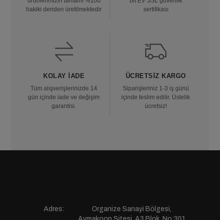
ürünlerimizin tamamı %100
bit EV SSL güvenlik
hakiki deriden üretilmektedir
sertifikası
KOLAY İADE
ÜCRETSIZ KARGO
Tüm alışverişlerinizde 14
Siparişleriniz 1-3 iş günü
gün içinde iade ve değişim
içinde teslim edilir. Üstelik
garantisi.
ücretsiz!
Adres:
Organize Sanayi Bölgesi,
Aymakoop Sitesi, A3 Blok, No:301