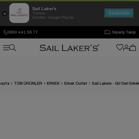
Sail Laker's
Görüntüle
Ticimax
Ücretsiz -Google Play'de
0850 441 55 77
Sipariş Takip
sayfa
TÜM ÜRÜNLER
ERKEK
Erkek Outlet