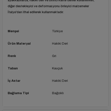
ayakkabılarda, hakiki deri ve birinci kalite deriler kullanılırken,
diğer destekleyici ve deformasyonu önleyici malzemeler
İtalya'dan ithal edilerek kullanmaktadır.
Menşei
Türkiye
Ürün Materyal
Hakiki Deri
Renk
Gri
Taban
Kauçuk
İç Astar
Hakiki Deri
Bağlama Tipi
Bağcıklı