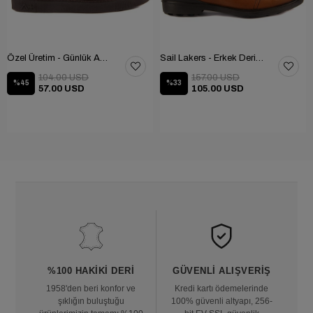
Özel Üretim - Günlük Ayakkabı 101-2630-11473
Sail Lakers - Erkek Deri Bot 102-1599-1458
104.00 USD
157.00 USD
%45
%33
57.00 USD
105.00 USD
%100 HAKIKI DERI
GÜVENLI ALIŞVERIŞ
1958'den beri konfor ve
Kredi kartı ödemelerinde
şıklığın buluştuğu
100% güvenli altyapı, 256-