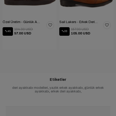
Özel Üretim - Günlük Ayakkabı 101-2630-11473
Sail Lakers - Erkek Deri Bot 102-1599-1458
104.00 USD
157.00 USD
%45
%33
57.00 USD
105.00 USD
Etiketler
deri ayakkabı modelleri
,
yazlık erkek ayakkabı
,
günlük erkek
ayakkabı
,
erkek deri ayakkabı
,