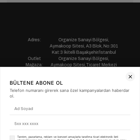
Adres:
Organize Sanayi Bölgesi,
Aymakoop Sitesi, A3 Blok, No:301
Kat:3 İkitelli Başakşehir/İstanbul
Outlet
Organize Sanayi Bölgesi,
Mağaza:
Aymakoop Sitesi,Ticaret Merkezi
Gişiri No:13 İkitelli Başakşehir/
İstanbul
BÜLTENE ABONE OL
Telefon:
0850 441 55 77
E-mail:
musterihizmetleri@saillakers.com.tr
Telefon numaranı girerek sana özel kampanyalardan haberdar
ERKEK
ol.
KADIN
KURUMSAL
MÜŞTERİ HİZMETLERİ
Tanıtım, pazarlama, reklam ve benzeri amaçlarla tarafıma ticari elektronik ileti