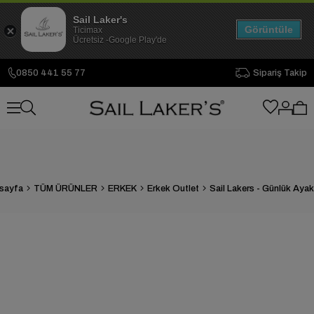
Sail Laker's
Görüntüle
Ticimax
Ücretsiz -Google Play'de
0850 441 55 77
Sipariş Takip
sayfa
TÜM ÜRÜNLER
ERKEK
Erkek Outlet
Sail Lakers - Günlük Aya