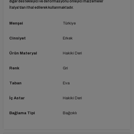
diğer destekleyici ve deformasyonu önleyici malzemeler
İtalya'dan ithal edilerek kullanmaktadır.
Menşei
Türkiye
Cinsiyet
Erkek
Ürün Materyal
Hakiki Deri
Renk
Gri
Taban
Eva
İç Astar
Hakiki Deri
Bağlama Tipi
Bağcıklı