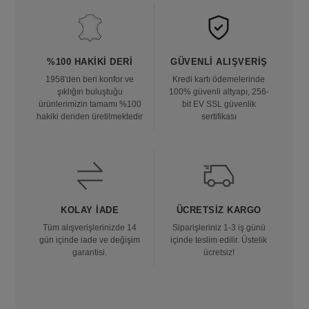
%100 HAKIKI DERI
GÜVENLI ALIŞVERIŞ
1958'den beri konfor ve
Kredi kartı ödemelerinde
şıklığın buluştuğu
100% güvenli altyapı, 256-
ürünlerimizin tamamı %100
bit EV SSL güvenlik
hakiki deriden üretilmektedir
sertifikası
KOLAY İADE
ÜCRETSIZ KARGO
Tüm alışverişlerinizde 14
Siparişleriniz 1-3 iş günü
gün içinde iade ve değişim
içinde teslim edilir. Üstelik
garantisi.
ücretsiz!