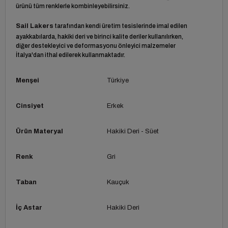
ürünü tüm renklerle kombinleyebilirsiniz.
Sail Lakers
tarafından kendi üretim tesislerinde imal edilen
ayakkabılarda, hakiki deri ve birinci kalite deriler kullanılırken,
diğer destekleyici ve deformasyonu önleyici malzemeler
İtalya'dan ithal edilerek kullanmaktadır.
Menşei
Türkiye
Cinsiyet
Erkek
Ürün Materyal
Hakiki Deri - Süet
Renk
Gri
Taban
Kauçuk
İç Astar
Hakiki Deri