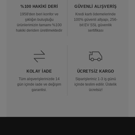
%100 HAKIKI DERI
GÜVENLI ALIŞVERIŞ
1958'den beri konfor ve
Kredi kartı ödemelerinde
şıklığın buluştuğu
100% güvenli altyapı, 256-
ürünlerimizin tamamı %100
bit EV SSL güvenlik
hakiki deriden üretilmektedir
sertifikası
KOLAY İADE
ÜCRETSIZ KARGO
Tüm alışverişlerinizde 14
Siparişleriniz 1-3 iş günü
gün içinde iade ve değişim
içinde teslim edilir. Üstelik
garantisi.
ücretsiz!