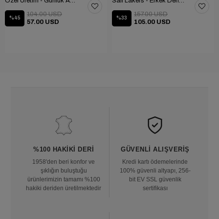
Özel Üretim - Günlük Ayakkabı 101-2630-11473
Sail Lakers - Erkek Deri Bot 102-1599-1458
104.00 USD
157.00 USD
%45
%33
57.00 USD
105.00 USD
%100 HAKIKI DERI
GÜVENLI ALIŞVERIŞ
1958'den beri konfor ve
Kredi kartı ödemelerinde
şıklığın buluştuğu
100% güvenli altyapı, 256-
ürünlerimizin tamamı %100
bit EV SSL güvenlik
hakiki deriden üretilmektedir
sertifikası