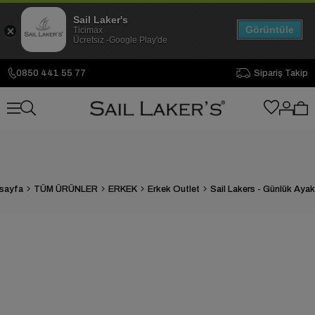
Sail Laker's
Görüntüle
Ticimax
Ücretsiz -Google Play'de
0850 441 55 77
Sipariş Takip
sayfa
TÜM ÜRÜNLER
ERKEK
Erkek Outlet
Sail Lakers - Günlük Aya