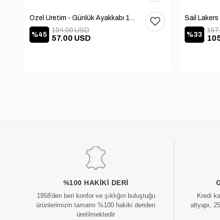
Özel Üretim - Günlük Ayakkabı 101-2630-11473
104.00 USD
157
%45
%33
57.00 USD
10
%100 HAKIKI DERI
1958'den beri konfor ve şıklığın buluştuğu
Kredi k
ürünlerimizin tamamı %100 hakiki deriden
altyapı, 2
üretilmektedir