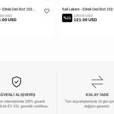
Sail Lakers - Erkek Deri Bot 102-1599-1458
Sail Lakers - Erkek
.00 USD
136.00 USD
%11
5.00 USD
121.00 USD
GÜVENLI ALIŞVERIŞ
KOLAY İADE
artı ödemelerinde 100% güvenli
Tüm alışverişlerinizde 14 gün içi
56-bit EV SSL güvenlik sertifikası
değişim garantisi.