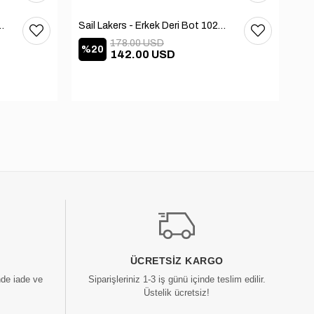
 Deri Bot 102-3168-65390
Sail Lakers - Erkek Deri Bot 102-2868-65390
178.00 USD
%20
%
142.00 USD
ÜCRETSIZ KARGO
nde iade ve
Siparişleriniz 1-3 iş günü içinde teslim edilir.
Üstelik ücretsiz!