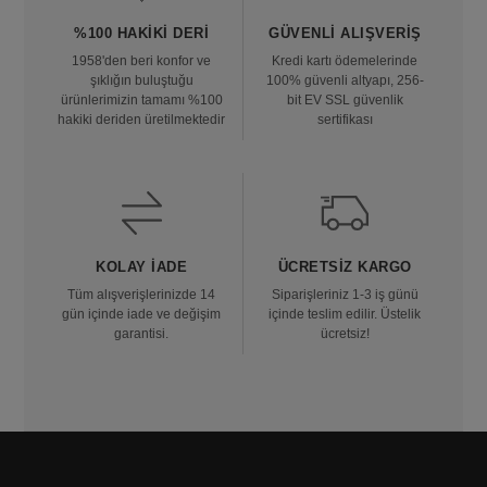
%100 HAKIKI DERI
GÜVENLI ALIŞVERIŞ
1958'den beri konfor ve
Kredi kartı ödemelerinde
şıklığın buluştuğu
100% güvenli altyapı, 256-
ürünlerimizin tamamı %100
bit EV SSL güvenlik
hakiki deriden üretilmektedir
sertifikası
KOLAY İADE
ÜCRETSIZ KARGO
Tüm alışverişlerinizde 14
Siparişleriniz 1-3 iş günü
gün içinde iade ve değişim
içinde teslim edilir. Üstelik
garantisi.
ücretsiz!