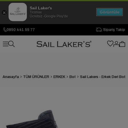
Sail Laker's
Görüntüle
Ticimax
Ücretsiz -Google Play'de
0850 441 55 77
Sipariş Takip
Anasayfa
TÜM ÜRÜNLER
ERKEK
Bot
Sail Lakers - Erkek Deri Bot