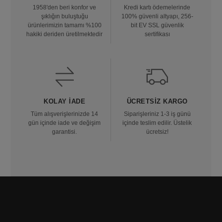
1958'den beri konfor ve
Kredi kartı ödemelerinde
şıklığın buluştuğu
100% güvenli altyapı, 256-
ürünlerimizin tamamı %100
bit EV SSL güvenlik
hakiki deriden üretilmektedir
sertifikası
KOLAY İADE
ÜCRETSIZ KARGO
Tüm alışverişlerinizde 14
Siparişleriniz 1-3 iş günü
gün içinde iade ve değişim
içinde teslim edilir. Üstelik
garantisi.
ücretsiz!