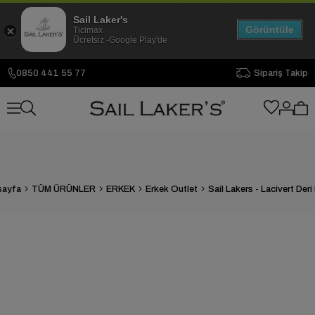
Sail Laker's
Görüntüle
Ticimax
Ücretsiz -Google Play'de
0850 441 55 77
Sipariş Takip
sayfa
TÜM ÜRÜNLER
ERKEK
Erkek Outlet