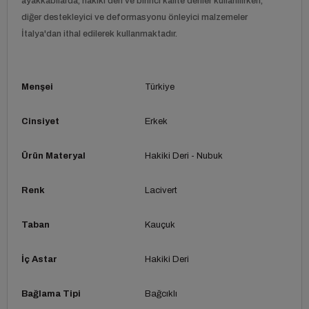
ayakkabılarda, hakiki deri ve birinci kalite deriler kullanılırken,
diğer destekleyici ve deformasyonu önleyici malzemeler
İtalya'dan ithal edilerek kullanmaktadır.
Menşei
Türkiye
Cinsiyet
Erkek
Ürün Materyal
Hakiki Deri - Nubuk
Renk
Lacivert
Taban
Kauçuk
İç Astar
Hakiki Deri
Bağlama Tipi
Bağcıklı