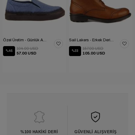
Özel Üretim - Günlük Ayakkabı 101-2630-11473
Sail Lakers - Erkek Deri Bot 102-1599-1458
104.00 USD
157.00 USD
%45
%33
57.00 USD
105.00 USD
%100 HAKIKI DERI
GÜVENLI ALIŞVERIŞ