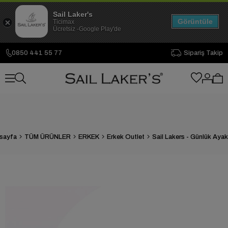
Sail Laker's
Görüntüle
Ticimax
Ücretsiz -Google Play'de
0850 441 55 77
Sipariş Takip
sayfa
TÜM ÜRÜNLER
ERKEK
Erkek Outlet
Sail Lakers - Günlük Aya