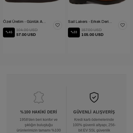
Özel Üretim - Günlük Ayakkabı 101-2630-11473
Sail Lakers - Erkek Deri Bot 102-1599-1458
104.00 USD
157.00 USD
%45
%33
57.00 USD
105.00 USD
%100 HAKIKI DERI
GÜVENLI ALIŞVERIŞ
1958'den beri konfor ve
Kredi kartı ödemelerinde
şıklığın buluştuğu
100% güvenli altyapı, 256-
ürünlerimizin tamamı %100
bit EV SSL güvenlik