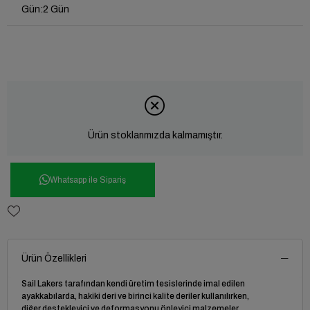
Gün
:
2 Gün
Ürün stoklarımızda kalmamıştır.
Whatsapp ile Sipariş
Ürün Özellikleri
Sail Lakers tarafından kendi üretim tesislerinde imal edilen
ayakkabılarda, hakiki deri ve birinci kalite deriler kullanılırken,
diğer destekleyici ve deformasyonu önleyici malzemeler