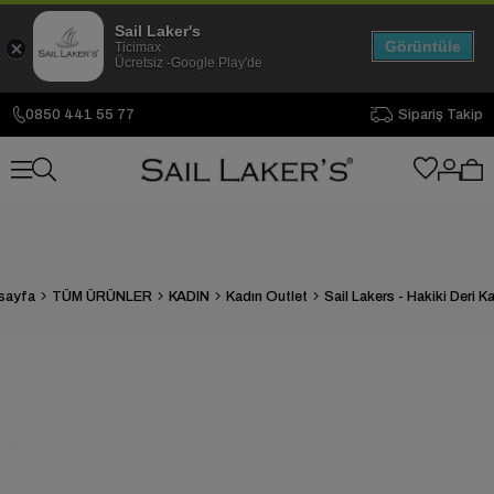
Sail Laker's
Görüntüle
Ticimax
Ücretsiz -Google Play'de
0850 441 55 77
Sipariş Takip
sayfa
TÜM ÜRÜNLER
KADIN
Kadın Outlet