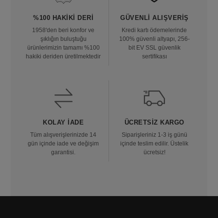
%100 HAKIKI DERI
GÜVENLI ALIŞVERIŞ
1958'den beri konfor ve
Kredi kartı ödemelerinde
şıklığın buluştuğu
100% güvenli altyapı, 256-
ürünlerimizin tamamı %100
bit EV SSL güvenlik
hakiki deriden üretilmektedir
sertifikası
KOLAY İADE
ÜCRETSIZ KARGO
Tüm alışverişlerinizde 14
Siparişleriniz 1-3 iş günü
gün içinde iade ve değişim
içinde teslim edilir. Üstelik
garantisi.
ücretsiz!