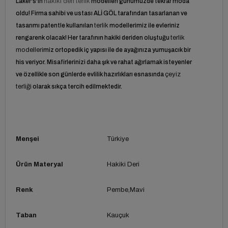
Laker's'ın
hakiki deri terlik
modelleri günümüzde tekrar moda
oldu! Firma sahibi ve ustası ALİ GÖL tarafından tasarlanan ve
tasarımı patentle kullanılan
terlik
modellerimiz ile evleriniz
rengarenk olacak! Her tarafının hakiki deriden oluştuğu
terlik
modelleri
miz ortopedik iç yapısı ile de ayağınıza yumuşacık bir
his veriyor. Misafirlerinizi daha şık ve rahat ağırlamak isteyenler
ve özellikle son günlerde evlilik hazırlıkları esnasında
çeyiz
terliği
olarak sıkça tercih edilmektedir.
Menşei
Türkiye
Ürün Materyal
Hakiki Deri
Renk
Pembe
Mavi
Taban
Kauçuk