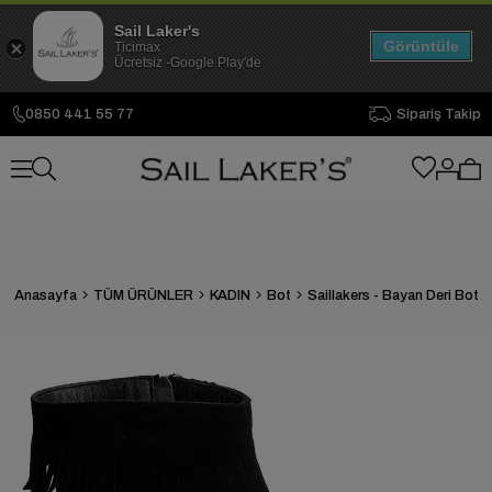
Sail Laker's
Görüntüle
Ticimax
Ücretsiz -Google Play'de
0850 441 55 77
Sipariş Takip
Anasayfa
TÜM ÜRÜNLER
KADIN
Bot
Saillakers - Bayan Deri Bot