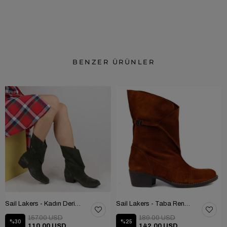
BENZER ÜRÜNLER
Sail Lakers - Kadın Deri Bot 105-2910-VENUS
Sail Lakers - Taba Rengi Katlanabilir Kadın Deri Bot 105-2910-VENUS
157.00 USD
189.00 USD
%30
%25
110.00 USD
142.00 USD