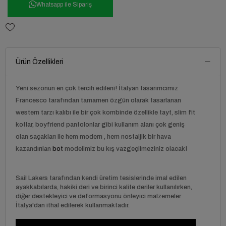
Whatsapp ile Sipariş
Ürün Özellikleri
Yeni sezonun en çok tercih edileni! İtalyan tasarımcımız
Francesco tarafından tamamen özgün olarak tasarlanan
western tarzı kalıbı ile bir çok kombinde özellikle tayt, slim fit
kotlar, boyfriend pantolonlar gibi kullanım alanı çok geniş
olan saçakları ile hem modern , hem nostaljik bir hava
kazandırılan
bot
modelimiz bu kış vazgeçilmeziniz olacak!
Sail Lakers tarafından kendi üretim tesislerinde imal edilen
ayakkabılarda, hakiki deri ve birinci kalite deriler kullanılırken,
diğer destekleyici ve deformasyonu önleyici malzemeler
İtalya'dan ithal edilerek kullanmaktadır.