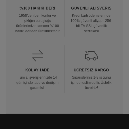
%100 HAKIKI DERI
GÜVENLI ALIŞVERIŞ
1958'den beri konfor ve
Kredi kartı ödemelerinde
şıklığın buluştuğu
100% güvenli altyapı, 256-
ürünlerimizin tamamı %100
bit EV SSL güvenlik
hakiki deriden üretilmektedir
sertifikası
KOLAY İADE
ÜCRETSIZ KARGO
Tüm alışverişlerinizde 14
Siparişleriniz 1-3 iş günü
gün içinde iade ve değişim
içinde teslim edilir. Üstelik
garantisi.
ücretsiz!