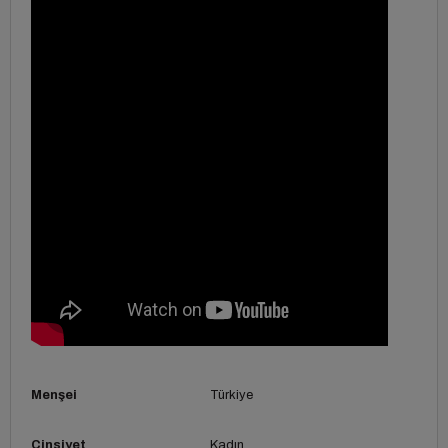
Menşei
Türkiye
Cinsiyet
Kadın