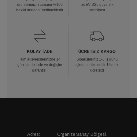
ürünlerimizin tamamı %100
bit EV SSL güvenlik
hakiki deriden üretilmektedir
sertifikası
KOLAY İADE
ÜCRETSIZ KARGO
Tüm alışverişlerinizde 14
Siparişleriniz 1-3 iş günü
gün içinde iade ve değişim
içinde teslim edilir. Üstelik
garantisi.
ücretsiz!
Adres:
Organize Sanayi Bölgesi,