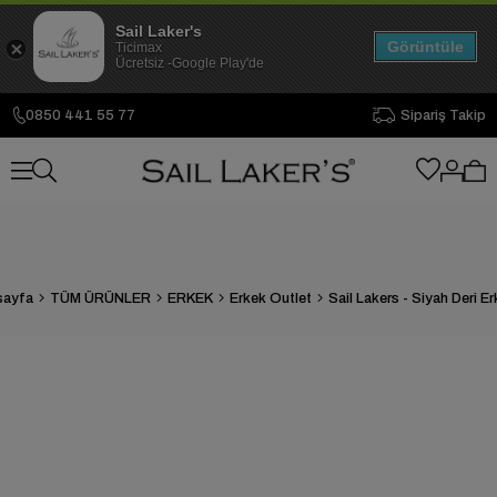
Sail Laker's
Görüntüle
Ticimax
Ücretsiz -Google Play'de
0850 441 55 77
Sipariş Takip
sayfa
TÜM ÜRÜNLER
ERKEK
Erkek Outlet