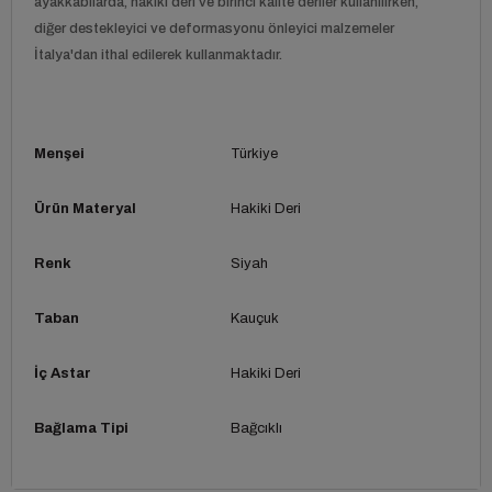
ayakkabılarda, hakiki deri ve birinci kalite deriler kullanılırken,
diğer destekleyici ve deformasyonu önleyici malzemeler
İtalya'dan ithal edilerek kullanmaktadır.
Menşei
Türkiye
Ürün Materyal
Hakiki Deri
Renk
Siyah
Taban
Kauçuk
İç Astar
Hakiki Deri
Bağlama Tipi
Bağcıklı