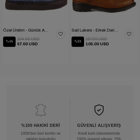
Özel Üretim - Günlük Ayakkabı 101-2630-11473
Sail Lakers - Erkek Deri Bot 102-1599-1458
104.00 USD
157.00 USD
%45
%33
57.00 USD
105.00 USD
%100 HAKIKI DERI
GÜVENLI ALIŞVERIŞ
1958'den beri konfor ve
Kredi kartı ödemelerinde
şıklığın buluştuğu
100% güvenli altyapı, 256-