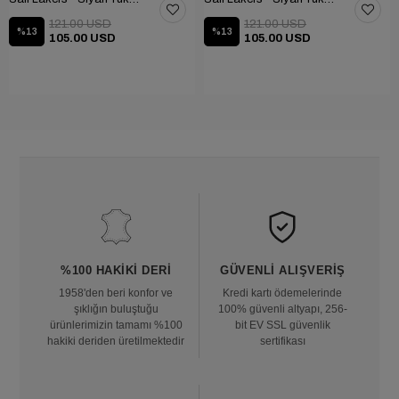
121.00 USD
121.00 USD
%13
%13
105.00 USD
105.00 USD
%100 HAKIKI DERI
GÜVENLI ALIŞVERIŞ
1958'den beri konfor ve
Kredi kartı ödemelerinde
şıklığın buluştuğu
100% güvenli altyapı, 256-
ürünlerimizin tamamı %100
bit EV SSL güvenlik
hakiki deriden üretilmektedir
sertifikası