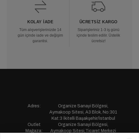
KOLAY İADE
ÜCRETSIZ KARGO
Tüm alışverişlerinizde 14
Siparişleriniz 1-3 iş günü
gün içinde iade ve değişim
içinde teslim edilir. Üstelik
garantisi.
ücretsiz!
Adres:
Organize Sanayi Bölgesi,
Aymakoop Sitesi, A3 Blok, No:301
Kat:3 İkitelli Başakşehir/İstanbul
Outlet
Organize Sanayi Bölgesi,
Mağaza:
Aymakoop Sitesi,Ticaret Merkezi
Gişiri No:13 İkitelli Başakşehir/