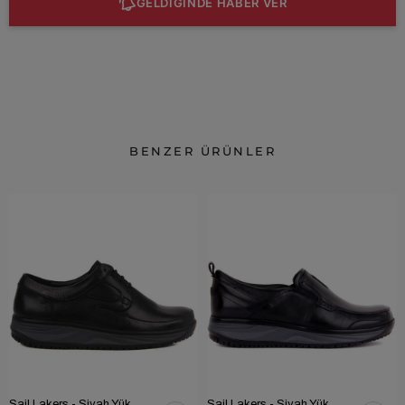
GELDİĞİNDE HABER VER
BENZER ÜRÜNLER
Sail Lakers - Siyah Yüksek Taban Günlük Ayakkabı 101-2817-65390
Sail Lakers - Siyah Yüksek Taban Günlük Ayakkabı 101-2834-65390