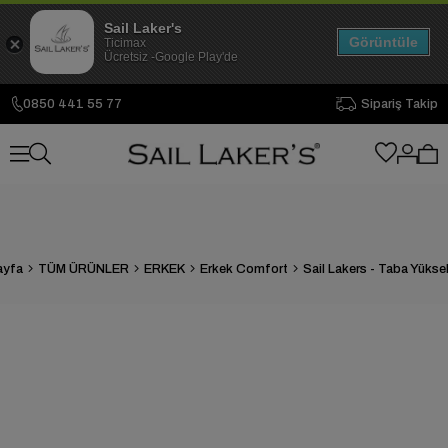
Sail Laker's
Görüntüle
Ticimax
Ücretsiz -Google Play'de
0850 441 55 77
Sipariş Takip
ayfa
TÜM ÜRÜNLER
ERKEK
Erkek Comfort