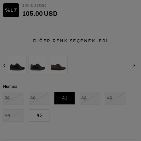
126.00 USD
17
105.00 USD
DİĞER RENK SEÇENEKLERİ
‹
›
Numara
39
40
41
42
43
44
45