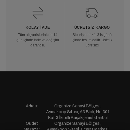
KOLAY İADE
ÜCRETSIZ KARGO
Tüm alışverişlerinizde 14
Siparişleriniz 1-3 iş günü
gün içinde iade ve değişim
içinde teslim edilir. Üstelik
garantisi.
ücretsiz!
Adres:
Organize Sanayi Bölgesi,
Aymakoop Sitesi, A3 Blok, No:301
Kat:3 İkitelli Başakşehir/İstanbul
Outlet
Organize Sanayi Bölgesi,
Mağaza:
Aymakoop Sitesi,Ticaret Merkezi