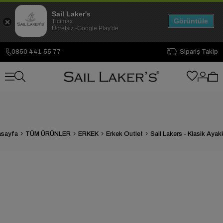
Sail Laker's
Görüntüle
Ticimax
Ücretsiz -Google Play'de
0850 441 55 77
Sipariş Takip
sayfa
TÜM ÜRÜNLER
ERKEK
Erkek Outlet
Sail Lakers - Klasik Ayak