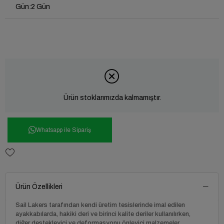
Gün
:
2 Gün
Ürün stoklarımızda kalmamıştır.
Whatsapp ile Sipariş
Ürün Özellikleri
Sail Lakers tarafından kendi üretim tesislerinde imal edilen
ayakkabılarda, hakiki deri ve birinci kalite deriler kullanılırken,
diğer destekleyici ve deformasyonu önleyici malzemeler