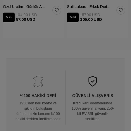
Özel Üretim - Günlük Ayakkabı 101-2630-11473
Sail Lakers - Erkek Deri Bot 102-1599-1458
104.00 USD
157.00 USD
%45
%33
57.00 USD
105.00 USD
%100 HAKIKI DERI
GÜVENLI ALIŞVERIŞ
1958'den beri konfor ve
Kredi kartı ödemelerinde
şıklığın buluştuğu
100% güvenli altyapı, 256-
ürünlerimizin tamamı %100
bit EV SSL güvenlik
hakiki deriden üretilmektedir
sertifikası